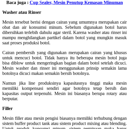
Baca juga :
Cup Sealer, Mesin Penutup Kemasan Minuman
Washer atau Rinser
Mesin tersebut berisi dengan cairan yang umumnya merupakan cair
obat dan air konsumsi minum. Sebelum digunakan botol harus
dibersihkan terlebih dahulu agar steril. Karena washer atau rinser ini
mampu menghilangkan partikel dalam botol yang mungkin masuk
saat proses produksi botol.
Cairan pembersih yang digunakan merupakan cairan yang khusus
untuk mencuci botol. Tidak hanya itu beberapa mesin botol juga
bisa diblow untuk mengeringkan bagian dalam botol setelah dicuci.
Mesin washer dan rinser ini menggunakan prinsip semakin lama
botolnya dicuci makan semakin bersih botolnya.
Namun jika line produksinya kapasitasnya tinggi maka mesin
memiliki kompensasi sendiri agar botolnya tetap bersih dan
kapasitas output terpenuhi. Mesin ini biasanya berupa rotary atau
berputar.
Filler
Mesin filler atau mesin pengisi biasanya memiliki terhubung dengan
sistem buffer product tank atau sistem product mixing atau blending.
Untuk produk konsumsi minum, sistem perpipaan maka harus