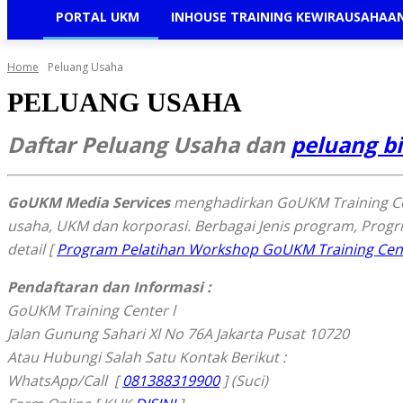
PORTAL UKM
INHOUSE TRAINING KEWIRAUSAHAA
Home
Peluang Usaha
PELUANG USAHA
Daftar Peluang Usaha dan
peluang bi
GoUKM Media Services
menghadirkan GoUKM Training Cent
usaha, UKM dan korporasi. Berbagai Jenis program, Progrm
detail [
Program Pelatihan Workshop GoUKM Training Ce
Pendaftaran dan Informasi :
GoUKM Training Center l
Jalan Gunung Sahari Xl No 76A Jakarta Pusat 10720
Atau Hubungi Salah Satu Kontak Berikut :
WhatsApp/Call [
081388319900
] (Suci)