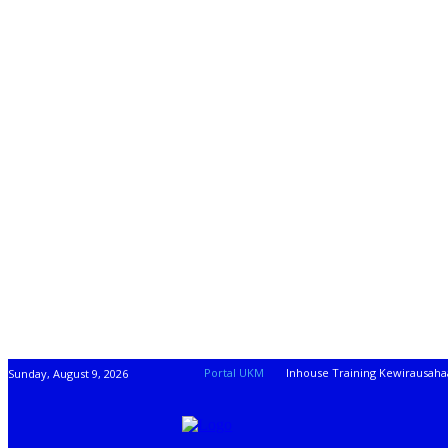
Portal UKM
Inhouse Training Kewirausah
Sunday, August 9, 2026