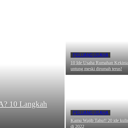
PELUANG USAHA
10 Ide Usaha Rumahan Kekinian
untung meski dirumah terus!
A? 10 Langkah
PELUANG USAHA
Kamu Wajib Tahu!! 20 ide kulin
di 2022