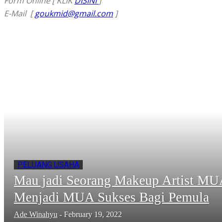
Form Online [ KLIK
DISINI
]
E-Mail [
goukmid@gmail.com
]
PELUANG USAHA
Mau jadi Seorang Makeup Artist MU
Menjadi MUA Sukses Bagi Pemula
Ade Winahyu
-
February 19, 2022