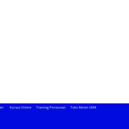
aan
Kursus Online
Training Pensiunan
Toko Mesin UKM