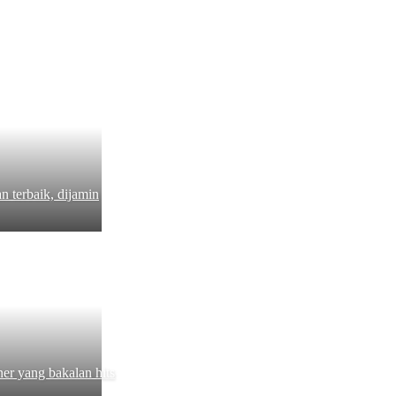
 terbaik, dijamin
er yang bakalan hits