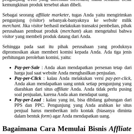
kemungkinan produk tersebut akan dibeli.
Sebagai seorang
affiliate marketer
, tugas Anda yaitu mengirimkan
pengunjung (
visitor
) sebanyak-banyaknya ke
website
milik
merchant.
Jika
visitor
berhasil melakukan transaksi pembelian, pihak
perusahaan pembuat produk (
merchant
) akan mengetahui bahwa
visitor
yang membeli produk datang dari Anda.
Sehingga pada saat itu pihak perusahaan yang produknya
dipromosikan akan memberi komisi kepada Anda. Ada tiga jenis
perhitungan perolehan komisi, yaitu:
Pay-per-Sale
: Anda akan mendapatkan persenan tetap dari
harga jual saat website Anda menghasilkan penjualan.
Pay-per-Click
: kalau Anda melakukan versi
pay-per-click
,
Anda akan mendapatkan uang untuk setiap pengunjung yang
diarahkan dari situs
affiliate
Anda. Anda tidak perlu pusing
soal penjualan, karena Anda akan mendapat uang.
Pay-per-Lead
: kalau yang ini, bisa dibilang gabungan dari
PPS dan PPC. Pengunjung yang Anda arahkan ke situs
penjual harus memberikan info kontak (biasanya diminta
dalam bentuk
form
) agar Anda mendapatkan uang.
Bagaimana Cara Memulai Bisnis
Affliate