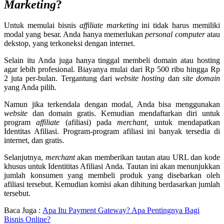
Marketing
?
Untuk memulai bisnis
affiliate marketing
ini tidak harus memiliki
modal yang besar. Anda hanya memerlukan
personal computer
atau
dekstop, yang terkoneksi dengan internet.
Selain itu Anda juga hanya tinggal membeli domain atau hosting
agar lebih profesional. Biayanya mulai dari Rp 500 ribu hingga Rp
2 juta per-bulan. Tergantung dari
website
hosting
dan
site domain
yang Anda pilih.
Namun jika terkendala dengan modal, Anda bisa menggunakan
website
dan domain gratis. Kemudian mendaftarkan diri untuk
program
affiliate
(afiliasi) pada
merchant,
untuk mendapatkan
Identitas Afiliasi. Program-program afiliasi ini banyak tersedia di
internet, dan gratis.
Selanjutnya,
merchant
akan memberikan tautan atau URL dan kode
khusus untuk Identititas Afiliasi Anda. Tautan ini akan menunjukkan
jumlah konsumen yang membeli produk yang disebarkan oleh
afiliasi tersebut. Kemudian komisi akan dihitung berdasarkan jumlah
tersebut.
Baca Juga :
Apa Itu Payment Gateway? Apa Pentingnya Bagi
Bisnis Online?