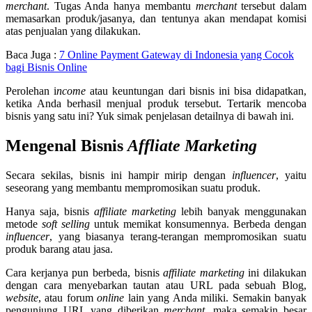
merchant
. Tugas Anda hanya membantu
merchant
tersebut dalam
memasarkan produk/jasanya, dan tentunya akan mendapat komisi
atas penjualan yang dilakukan.
Baca Juga :
7 Online Payment Gateway di Indonesia yang Cocok
bagi Bisnis Online
Perolehan i
ncome
atau keuntungan dari bisnis ini bisa didapatkan,
ketika Anda berhasil menjual produk tersebut. Tertarik mencoba
bisnis yang satu ini? Yuk simak penjelasan detailnya di bawah ini.
Mengenal Bisnis
Affliate Marketing
Secara sekilas, bisnis ini hampir mirip dengan
influencer
, yaitu
seseorang yang membantu mempromosikan suatu produk.
Hanya saja, bisnis
affiliate marketing
lebih banyak menggunakan
metode
soft selling
untuk memikat konsumennya. Berbeda dengan
influencer
, yang biasanya terang-terangan mempromosikan suatu
produk barang atau jasa.
Cara kerjanya pun berbeda, bisnis
affiliate marketing
ini dilakukan
dengan cara menyebarkan tautan atau URL pada sebuah Blog,
website
, atau forum
online
lain yang Anda miliki. Semakin banyak
pengunjung URL yang diberikan
merchant
, maka semakin besar