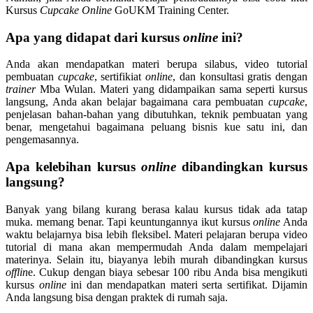
Kursus
Cupcake Online
GoUKM Training Center.
Apa yang didapat dari kursus
online
ini?
Anda akan mendapatkan materi berupa silabus, video tutorial
pembuatan
cupcake
, sertifikiat
online
, dan konsultasi gratis dengan
trainer
Mba Wulan. Materi yang didampaikan sama seperti kursus
langsung, Anda akan belajar bagaimana cara pembuatan
cupcake
,
penjelasan bahan-bahan yang dibutuhkan, teknik pembuatan yang
benar, mengetahui bagaimana peluang bisnis kue satu ini, dan
pengemasannya.
Apa kelebihan kursus
online
dibandingkan kursus
langsung?
Banyak yang bilang kurang berasa kalau kursus tidak ada tatap
muka. memang benar. Tapi keuntungannya ikut kursus
online
Anda
waktu belajarnya bisa lebih fleksibel. Materi pelajaran berupa video
tutorial di mana akan mempermudah Anda dalam mempelajari
materinya. Selain itu, biayanya lebih murah dibandingkan kursus
offlin
e. Cukup dengan biaya sebesar 100 ribu Anda bisa mengikuti
kursus
online
ini dan mendapatkan materi serta sertifikat. Dijamin
Anda langsung bisa dengan praktek di rumah saja.