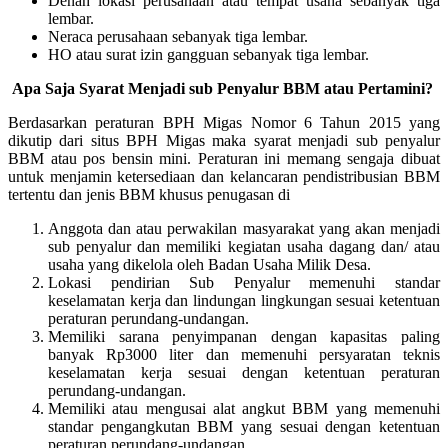
Denah lokasi perusahaan atau tempat usaha sebanyak tiga
lembar.
Neraca perusahaan sebanyak tiga lembar.
HO atau surat izin gangguan sebanyak tiga lembar.
Apa Saja Syarat Menjadi sub Penyalur BBM atau Pertamini?
Berdasarkan peraturan BPH Migas Nomor 6 Tahun 2015 yang
dikutip dari situs BPH Migas maka syarat menjadi sub penyalur
BBM atau pos bensin mini. Peraturan ini memang sengaja dibuat
untuk menjamin ketersediaan dan kelancaran pendistribusian BBM
tertentu dan jenis BBM khusus penugasan di
Anggota dan atau perwakilan masyarakat yang akan menjadi
sub penyalur dan memiliki kegiatan usaha dagang dan/ atau
usaha yang dikelola oleh Badan Usaha Milik Desa.
Lokasi pendirian Sub Penyalur memenuhi standar
keselamatan kerja dan lindungan lingkungan sesuai ketentuan
peraturan perundang-undangan.
Memiliki sarana penyimpanan dengan kapasitas paling
banyak Rp3000 liter dan memenuhi persyaratan teknis
keselamatan kerja sesuai dengan ketentuan peraturan
perundang-undangan.
Memiliki atau mengusai alat angkut BBM yang memenuhi
standar pengangkutan BBM yang sesuai dengan ketentuan
peraturan perundang-undangan.