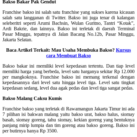
Bakso Bakar Pak Gendut
Franchise bakso ini salah satu franchise yang sukses karena kicauan
salah satu langganan di Twitter. Bakso ini juga tenar di kalangan
seleberitri seperti Arumi Bachsin, Wulan Guritno, Tantri “Kotak”,
Ardi Bakrie, dan lainnya. Bakso ini terletak di daerah Terminal
Pasar Minggu, tepatnya di Jalan Bacang No.12b, Pasar Minggu,
Jakarta Selatan.
Baca Artikel Terkait: Mau Usaha Membuka Bakso?
Kursus
cara Membuat Bakso
Bakso bakar ini memiliki level kepedasan tertentu. Dan tiap level
memiliki harga yang berbeda, level satu harganya sekitar Rp 12.000
per mangkoknya. Franchise bakso ini memang terkenal dengan
kepedasannya dari level satu hingga level tiga. Level satu tingkat
kepedasan sedang, level dua agak pedas dan level tiga sangat pedas.
Bakso Malang Caksu Kumis
Franchise bakso yang terletak di Rawamangun Jakarta Timur ini ada
7 pilihan isi bakwan malang yaitu bakso urat, bakso halus, siomay
basah, siomay goreng, tahu siomay, kekian goreng yang bentuknya
panjang mirip lumpia dan tim goreng atau bakso goreng. Bakso ini
per butirnya hanya Rp 3500.