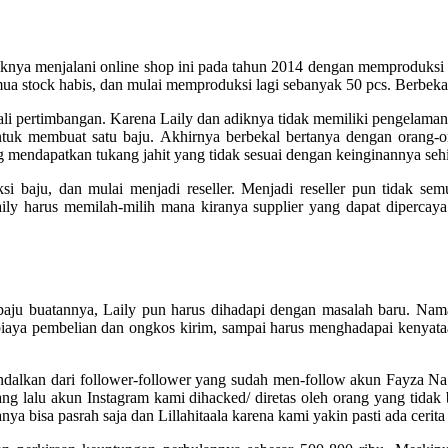
adiknya menjalani online shop ini pada tahun 2014 dengan memproduksi 
mua stock habis, dan mulai memproduksi lagi sebanyak 50 pcs. Berbeka
 pertimbangan. Karena Laily dan adiknya tidak memiliki pengelaman d
untuk membuat satu baju. Akhirnya berbekal bertanya dengan orang-o
mendapatkan tukang jahit yang tidak sesuai dengan keinginannya sehin
si baju, dan mulai menjadi reseller. Menjadi reseller pun tidak s
ily harus memilah-milih mana kiranya supplier yang dapat dipercaya
ju buatannya, Laily pun harus dihadapi dengan masalah baru. Namany
ya pembelian dan ongkos kirim, sampai harus menghadapai kenyataan p
gandalkan dari follower-follower yang sudah men-follow akun Fayza N
ang lalu akun Instagram kami dihacked/ diretas oleh orang yang tidak
ya bisa pasrah saja dan Lillahitaala karena kami yakin pasti ada cerita