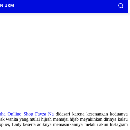
IN UKM
aha Onlline Shop Fayza Na
didasari karena kesenangan keduanya
k wanita yang mulai hijrah memajai hijab meyakinkan dirinya kalau
plier, Laily beserta adiknya memasarkannya melalui akun Instagram