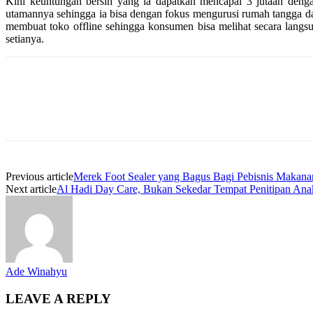
Kini keuntungan bersih yang ia dapatkan mencapai 3 jutaan deng
utamannya sehingga ia bisa dengan fokus mengurusi rumah tangga 
membuat toko offline sehingga konsumen bisa melihat secara lang
setianya.
Previous article
Merek Foot Sealer yang Bagus Bagi Pebisnis Makana
Next article
Al Hadi Day Care, Bukan Sekedar Tempat Penitipan Ana
Ade Winahyu
LEAVE A REPLY