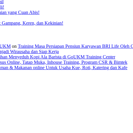
il
li!
nian yang Cuan Abis!
: Gampang, Keren, dan Kekinian!
 GoUKM
on
Training Masa Persiapan Pensiun Karyawan BRI Life Oleh
jadi Wirausaha dan Siap Kerja
tihan Menyeduh Kopi Ala Barista di GoUKM Training Center
sus Online, Tatap Muka, Inhouse Training, Program CSR & Bimtek
man & Makanan online Untuk Usaha Kue, Roti, Katering dan Kafe