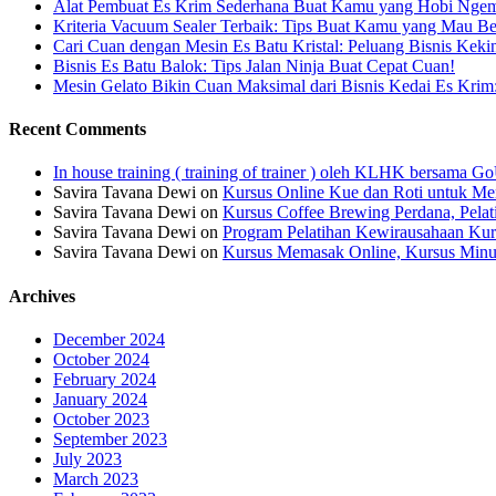
Alat Pembuat Es Krim Sederhana Buat Kamu yang Hobi Ngem
Kriteria Vacuum Sealer Terbaik: Tips Buat Kamu yang Mau Be
Cari Cuan dengan Mesin Es Batu Kristal: Peluang Bisnis Keki
Bisnis Es Batu Balok: Tips Jalan Ninja Buat Cepat Cuan!
Mesin Gelato Bikin Cuan Maksimal dari Bisnis Kedai Es Krim
Recent Comments
In house training ( training of trainer ) oleh KLHK bersama
Savira Tavana Dewi
on
Kursus Online Kue dan Roti untuk Men
Savira Tavana Dewi
on
Kursus Coffee Brewing Perdana, Pela
Savira Tavana Dewi
on
Program Pelatihan Kewirausahaan Kur
Savira Tavana Dewi
on
Kursus Memasak Online, Kursus Minu
Archives
December 2024
October 2024
February 2024
January 2024
October 2023
September 2023
July 2023
March 2023