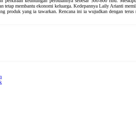
an perkiraan keuntungan perbulannya sebesar 500-800 ribu. Meski
dan tetap membantu ekonomi keluarga. Kedepannya Laily Arianti mem
sung produk yang ia tawarkan. Rencana ini ia wujudkan dengan teru
n
k