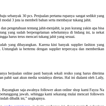
baju sebanyak 30 pcs. Penjualan pertama rupanya sangat sedikit yang
l modal 3 juta ia membeli bahan serta membayar tukang jahit.
an pengetahuan tentang jahit-menjahit, ia pun kurang yakin apa bisa
rang yang sudah berpengelaman sebelumnya di bidang ini, ia nekat
gga harus terus mencari tukang jahit yang sesuai.
emudah yang dibayangkan. Karena kini banyak supplier fashion yang
. Untunglah ia bertemu dengan supplier terpercaya dan memberikan
a berjualan online pasti banyak sekali resiko yang harus diterima
ahit saat akun media sosialnya diretas. Hal ini dialami oleh Laily,
a. Bayangkan saja awalnya follower akun online shop kami Fayza Na
 bertanggung jawab, sehingga kami sekarang mulai mencari followers
 indah dibalik ini,” ungkapnya.