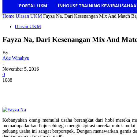
PORTAL UKM
INHOUSE TRAINING KEWIRAUSAHA
Home
Ulasan UKM
Fayza Na, Dari Kesenangan Mix And Match Ba
Ulasan UKM
Fayza Na, Dari Kesenangan Mix And Matc
By
Ade Winahyu
-
November 5, 2016
0
1088
Kebanyakan orang memulai usaha berangkat dari hobi mereka mas
memadupadankan baju sehingga menginsipirasi mereka untuk mulai m
peluang usaha ini sangat berporspek. Dengan menawarkan gamis dan
dengan nama akun fayza_na99.