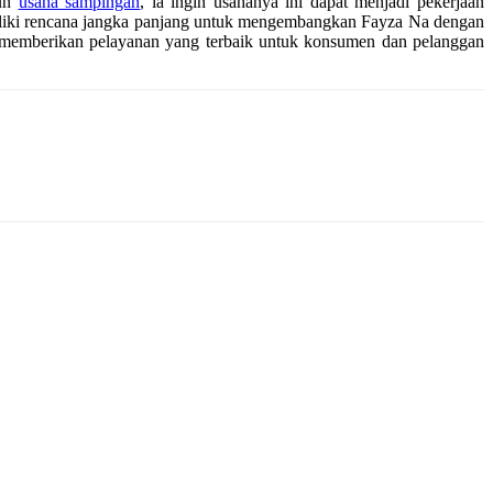
pun
usaha sampingan
, ia ingin usahanya ini dapat menjadi pekerjaan
iliki rencana jangka panjang untuk mengembangkan Fayza Na dengan
s memberikan pelayanan yang terbaik untuk konsumen dan pelanggan