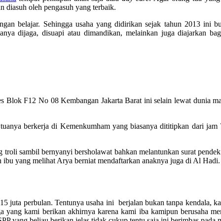
an diasuh oleh pengasuh yang terbaik.
gan belajar. Sehingga usaha yang didirikan sejak tahun 2013 ini 
nya dijaga, disuapi atau dimandikan, melainkan juga diajarkan bag
 Blok F12 No 08 Kembangan Jakarta Barat ini selain lewat dunia may
g tuanya berkerja di Kemenkumham yang biasanya dititipkan dari jam
ng troli sambil bernyanyi bersholawat bahkan melantunkan surat pende
 ibu yang melihat Arya berniat mendaftarkan anaknya juga di Al Hadi.
15 juta perbulan. Tentunya usaha ini berjalan bukan tanpa kendala, ka
a yang kami berikan akhirnya karena kami iba kamipun berusaha m
PP yang beliau berikan jelas tidak cukup tentu saja ini berimbas pad