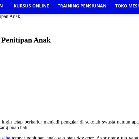
AN
KURSUS ONLINE
TRAINING PENSIUNAN
TOKO MES
tipan Anak
 Penitipan Anak
ingin tetap berkarier menjadi pengajar di sekolah swasta namun ap
ang buah hati.
usaha
tempat penitipan anak saja atau
day care
. Agar orang tua yang