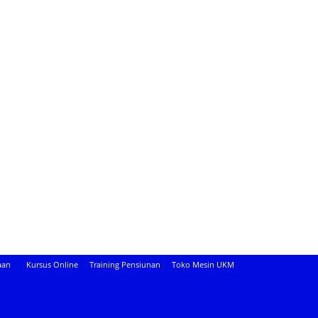
aan
Kursus Online
Training Pensiunan
Toko Mesin UKM