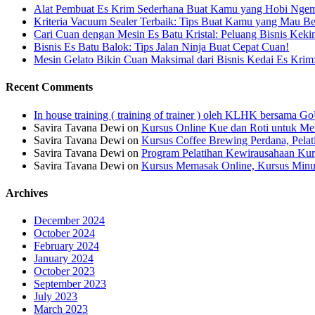
Alat Pembuat Es Krim Sederhana Buat Kamu yang Hobi Ngem
Kriteria Vacuum Sealer Terbaik: Tips Buat Kamu yang Mau Be
Cari Cuan dengan Mesin Es Batu Kristal: Peluang Bisnis Keki
Bisnis Es Batu Balok: Tips Jalan Ninja Buat Cepat Cuan!
Mesin Gelato Bikin Cuan Maksimal dari Bisnis Kedai Es Krim
Recent Comments
In house training ( training of trainer ) oleh KLHK bersama
Savira Tavana Dewi
on
Kursus Online Kue dan Roti untuk Men
Savira Tavana Dewi
on
Kursus Coffee Brewing Perdana, Pela
Savira Tavana Dewi
on
Program Pelatihan Kewirausahaan Kur
Savira Tavana Dewi
on
Kursus Memasak Online, Kursus Minu
Archives
December 2024
October 2024
February 2024
January 2024
October 2023
September 2023
July 2023
March 2023