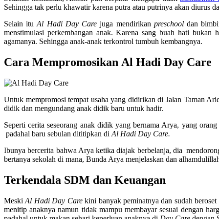
Sehingga tak perlu khawatir karena putra atau putrinya akan diurus d
Selain itu
Al Hadi Day Care
juga mendirikan
preschool
dan bimbin
menstimulasi perkembangan anak. Karena sang buah hati bukan ha
agamanya. Sehingga anak-anak terkontrol tumbuh kembangnya.
Cara Mempromosikan
Al Hadi Day Care
Untuk mempromosi tempat usaha yang didirikan di Jalan Taman Aries
didik dan mengundang anak didik baru untuk hadir.
Seperti cerita seseorang anak didik yang bernama Arya, yang oran
padahal baru sebulan dititipkan di
Al Hadi Day Care.
Ibunya bercerita bahwa Arya ketika diajak berbelanja, dia mendoro
bertanya sekolah di mana, Bunda Arya menjelaskan dan alhamdulillah
Terkendala SDM dan Keuangan
Meski
Al Hadi Day Care
kini banyak peminatnya dan sudah beroset 
menitip anaknya namun tidak mampu membayar sesuai dengan harg
padahal untuk makan sehari keperluan anaknya di
Day Care
dengan S