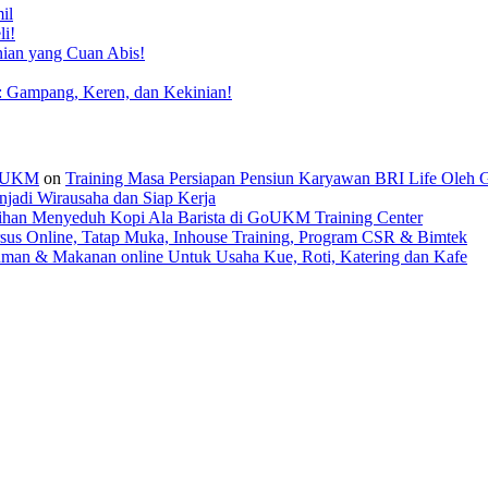
il
li!
nian yang Cuan Abis!
: Gampang, Keren, dan Kekinian!
 GoUKM
on
Training Masa Persiapan Pensiun Karyawan BRI Life Oleh
jadi Wirausaha dan Siap Kerja
tihan Menyeduh Kopi Ala Barista di GoUKM Training Center
sus Online, Tatap Muka, Inhouse Training, Program CSR & Bimtek
man & Makanan online Untuk Usaha Kue, Roti, Katering dan Kafe