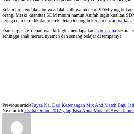
Selain itu, kendala lainnya adalah sulitnya mencari SDM yang buk
orang. Meski kuantitas SDM minim namun Anifah ingin kualitas S
terjaga dan terdidik dan mereka tetap tenang bekerja mencari nafkah.
Dan target ke depannya ia ingin mendapatkan
izin usaha
secara r
sehingga anak merasa nyaman dan senang belajar di tempatnya.
Previous article
Fayza Na, Dari Kesenangan Mix And Match Baju Ja
Next article
Usaha Online 2017 yang Bisa Anda Mulai di Awal Tahun