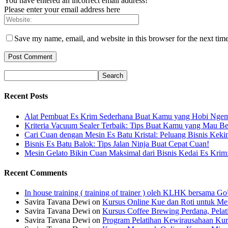
You have entered an incorrect email address!
Please enter your email address here
Save my name, email, and website in this browser for the next tim
Recent Posts
Alat Pembuat Es Krim Sederhana Buat Kamu yang Hobi Ngem
Kriteria Vacuum Sealer Terbaik: Tips Buat Kamu yang Mau Be
Cari Cuan dengan Mesin Es Batu Kristal: Peluang Bisnis Keki
Bisnis Es Batu Balok: Tips Jalan Ninja Buat Cepat Cuan!
Mesin Gelato Bikin Cuan Maksimal dari Bisnis Kedai Es Krim
Recent Comments
In house training ( training of trainer ) oleh KLHK bersama
Savira Tavana Dewi
on
Kursus Online Kue dan Roti untuk Men
Savira Tavana Dewi
on
Kursus Coffee Brewing Perdana, Pela
Savira Tavana Dewi
on
Program Pelatihan Kewirausahaan Kur