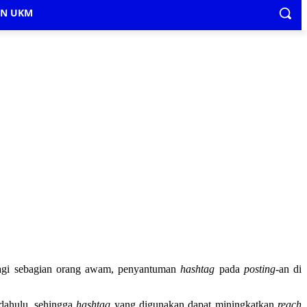
IN UKM
agi sebagian orang awam, penyantuman
hashtag
pada
posting
-an di
dahulu, sehingga
hashtag
yang digunakan dapat miningkatkan
reach