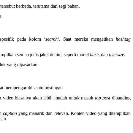
ersebut berbeda, terutama dari segi bahan.
a.
pesifik pada kolom ‘
search
‘. Saat mereka mengetikan
hashtag
mpilkan semua jenis jaket denim, seperti model
basic
dan
oversize
.
oduk yang dipasarkan.
pat mempengaruhi suatu postingan.
n video biasanya akan lebih mudah untuk masuk
top post
dibanding
an
caption
yang manarik dan relevan. Konten video yang ditampilkan
gan.