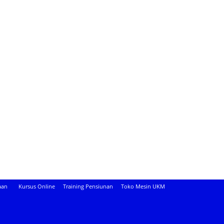
aan
Kursus Online
Training Pensiunan
Toko Mesin UKM