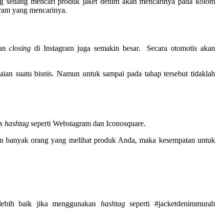
g sedang mencari produk jaket denim akan mencarinya pada kolom
gram yang mencarinya.
kan
closing
di Instagram juga semakin besar. Secara otomotis akan
 suatu bisnis. Namun untuk sampai pada tahap tersebut tidaklah
ls hashtag
seperti Webstagram dan Iconosquare.
in banyak orang yang melihat produk Anda, maka kesempatan untuk
 lebih baik jika menggunakan
hashtag
seperti #jacketdenimmurah