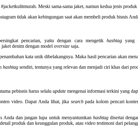
#jacketkulitmurah. Meski sama-sama jaket, namun kedua jenis produk t
nstagram tidak akan kebingungan saat akan membeli produk bisnis And
singkat pencarian, yaitu dengan cara mengetik
hashtag
yang s
k jaket denim dengan model
oversize
saja.
 penambahan kata unik dibelakangnya. Maka hasil pencarian akan mena
an
hashtag
sendiri, tentunya yang relevan dan menjadi ciri khas dari pr
tama pebisnis harus selalu
update
mengenai informasi terkini yang da
onten video. Dapat Anda lihat, jika
search
pada kolom pencari konte
snis Anda dan jangan lupa untuk menyantumkan
hashtag
disertai deng
detail produk dan keunggulan produk, atau video testimoni dari pelang