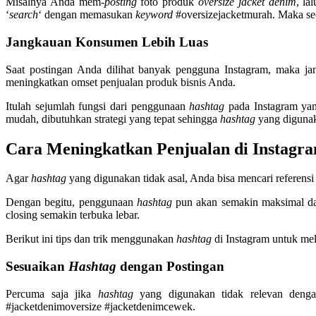
Misalnya Anda mem-
posting
foto produk
oversize jacket denim
, l
‘
search
‘ dengan memasukan
keyword
#oversizejacketmurah. Maka sec
Jangkauan Konsumen Lebih Luas
Saat postingan Anda dilihat banyak pengguna Instagram, maka 
meningkatkan omset penjualan produk bisnis Anda.
Itulah sejumlah fungsi dari penggunaan
hashtag
pada Instagram yan
mudah, dibutuhkan strategi yang tepat sehingga
hashtag
yang digunak
Cara Meningkatkan Penjualan di Instagr
Agar
hashtag
yang digunakan tidak asal, Anda bisa mencari referens
Dengan begitu, penggunaan
hashtag
pun akan semakin maksimal da
closing semakin terbuka lebar.
Berikut ini tips dan trik menggunakan
hashtag
di Instagram untuk mel
Sesuaikan
Hashtag
dengan Postingan
Percuma saja jika
hashtag
yang digunakan tidak relevan denga
#jacketdenimoversize #jacketdenimcewek.