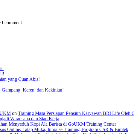
e I comment.
il
li!
nian yang Cuan Abis!
: Gampang, Keren, dan Kekinian!
 GoUKM
on
Training Masa Persiapan Pensiun Karyawan BRI Life Oleh
jadi Wirausaha dan Siap Kerja
tihan Menyeduh Kopi Ala Barista di GoUKM Training Center
sus Online, Tatap Muka, Inhouse Training, Program CSR & Bimtek