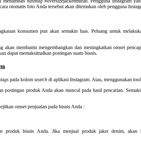
alu menambah
hashtag
#oversizejacketmurah. Pengguna Instagram yan
ara otomatis foto Anda tersebut akan ditemukan oleh pengguna Insta
jangkauan konsumen pun akan semakin luas. Peluang untuk melaku
g akan membantu mengembangkan dan meningkatkan omset pencapaian
an dapat memaksimalkan postingan suatu bisnis.
am
i
tags
pada kolom
search
di aplikasi Instagram. Atau, menggunakan
too
n postingan produk Anda akan muncul pada hasil pencarian. Semak
ejitkan omset penjualan pada bisnis Anda :
n produk bisnis Anda. Jika menjual produk jaket denim, akan