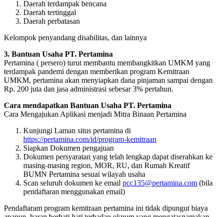
Daerah terdampak bencana
Daerah tertinggal
Daerah perbatasan
Kelompok penyandang disabilitas, dan lainnya
3. Bantuan Usaha PT. Pertamina
Pertamina ( persero) turut membantu membangkitkan UMKM yang
terdampak pandemi dengan memberikan program Kemitraan
UMKM, pertamina akan menyiapkan dana pinjaman sampai dengan
Rp. 200 juta dan jasa administrasi sebesar 3% pertahun.
Cara mendapatkan Bantuan Usaha PT. Pertamina
Cara Mengajukan Aplikasi menjadi Mitra Binaan Pertamina
Kunjungi Laman situs pertamina di
https://pertamina.com/id/program-kemitraan
Siapkan Dokumen pengajuan
Dokumen persyaratan yang telah lengkap dapat diserahkan ke
masing-masing region, MOR, RU, dan Rumah Kreatif
BUMN Pertamina sesuai wilayah usaha
Scan seluruh dokumen ke email
pcc135@pertamina.com
(bila
pendaftaran menggunakan email)
Pendaftaram program kemitraan pertamina ini tidak dipungut biaya
apapun, harap berhati hati terhadap oknum yang mengatasnamakan