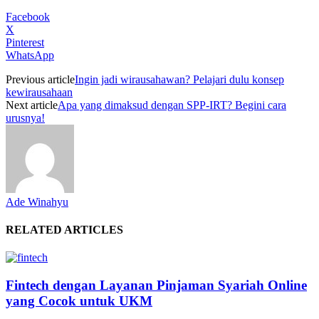
Facebook
X
Pinterest
WhatsApp
Previous article
Ingin jadi wirausahawan? Pelajari dulu konsep
kewirausahaan
Next article
Apa yang dimaksud dengan SPP-IRT? Begini cara
urusnya!
Ade Winahyu
RELATED ARTICLES
Fintech dengan Layanan Pinjaman Syariah Online
yang Cocok untuk UKM