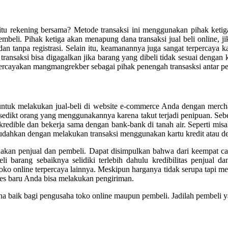
u rekening bersama? Metode transaksi ini menggunakan pihak ketiga.
embeli. Pihak ketiga akan menapung dana transaksi jual beli online, 
 tanpa registrasi. Selain itu, keamanannya juga sangat terpercaya ka
 transaksi bisa digagalkan jika barang yang dibeli tidak sesuai denga
ercayakan mangmangrekber sebagai pihak penengah transasksi antar pe
untuk melakukan jual-beli di website e-commerce Anda dengan merc
edikt orang yang menggunakannya karena takut terjadi penipuan. Seben
dible dan bekerja sama dengan bank-bank di tanah air. Seperti mis
ahkan dengan melakukan transaksi menggunakan kartu kredit atau deb
unakan penjual dan pembeli. Dapat disimpulkan bahwa dari keempat c
i barang sebaiknya selidiki terlebih dahulu kredibilitas penjual 
ko online terpercaya lainnya. Meskipun harganya tidak serupa tapi men
es baru Anda bisa melakukan pengiriman.
una baik bagi pengusaha toko online maupun pembeli. Jadilah pembeli 