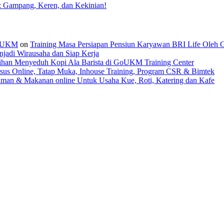
: Gampang, Keren, dan Kekinian!
 GoUKM
on
Training Masa Persiapan Pensiun Karyawan BRI Life Oleh
jadi Wirausaha dan Siap Kerja
tihan Menyeduh Kopi Ala Barista di GoUKM Training Center
sus Online, Tatap Muka, Inhouse Training, Program CSR & Bimtek
man & Makanan online Untuk Usaha Kue, Roti, Katering dan Kafe