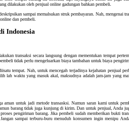
ng dilakukan oleh penjual online gadungan bahkan pembeli.
deskripsikan sampai memalsukan struk pembayaran. Nah, mengenai trans
online dan pembeli.
di Indonesia
lakukan transaksi secara langsung dengan mementukan tempat pertemu
embeli tidak perlu mengeluarkan biaya tambahan untuk biaya pengirim
 diisatu tempat. Nah, untuk mencegah terjadinya kejahatan penjual pe
ilih lah waktu yang masuk akal, maksudnya adalah jam-jam yang maih b
uga aman untuk jadi metode transasksi. Namun saran kami untuk pembel
mun barang tidak juga kunjung di kirim. Dan untuk penjual, Anda juga 
roses pengiriman barang. Jika pembeli sudah memberikan bukti tran
Jangan sampai terburu-buru menuduh konsumen ingin menipu Anda. 