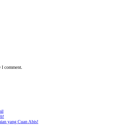
e I comment.
il
li!
nian yang Cuan Abis!