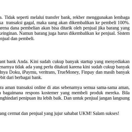
 Tidak seperti melalui transfer bank, rekber menggunakan lembaga
jika transaksi gagal, maka uang akan dikembalikan ke pembeli 100%.
rena dana pembelian akan bisa ditarik oleh penjual jika barang yang
n keinginan. Namun barang juga harus dikembalikan ke penjual. Sistem
njual dan pembeli.
hant bank Anda. Kini sudah cukup banyak startup yang menyediakan
arnya tidak ada yang perlu ditakuti karena kini sudah cukup banyak
alnya Doku, iPaymu, veritrans, TrueMoney, Finpay dan masih banyak
it dari berbagai bank.
ara aman transaksi online di atas sebenarnya semua sama-sama aman,
dan bagaimana respons kostemer yang membeli produk mereka. Bila
ghindari penipuan itu lebih baik. Dan untuk penjual jangan langsung
yang cermat dan penjual yang jujur sahabat UKM! Salam sukses!