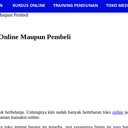
AN
KURSUS ONLINE
TRAINING PENSIUNAN
TOKO MES
Maupun Pembeli
 Online Maupun Pembeli
k berbelanja. Untungnya kini sudah banyak bertebaran toko
online
ja
aman transaksi online.
 toko tempat barang itu tersedia, tapi sayangnya bisnis ini juga 