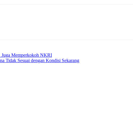
an Juga Memperkokoh NKRI
a Tidak Sesuai dengan Kondisi Sekarang