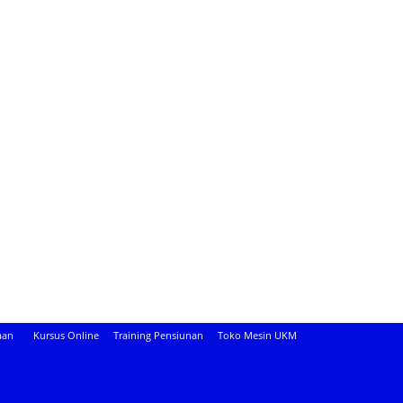
aan
Kursus Online
Training Pensiunan
Toko Mesin UKM