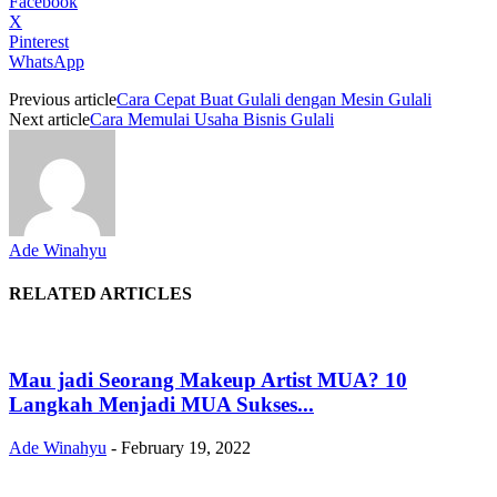
Facebook
X
Pinterest
WhatsApp
Previous article
Cara Cepat Buat Gulali dengan Mesin Gulali
Next article
Cara Memulai Usaha Bisnis Gulali
Ade Winahyu
RELATED ARTICLES
Mau jadi Seorang Makeup Artist MUA? 10
Langkah Menjadi MUA Sukses...
Ade Winahyu
-
February 19, 2022