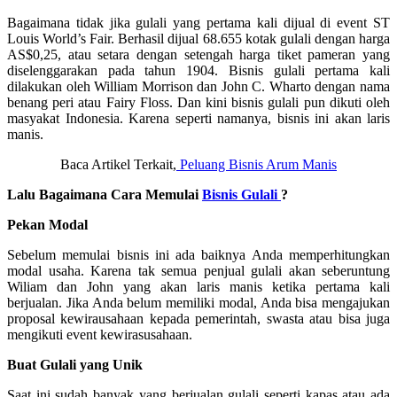
Bagaimana tidak jika gulali yang pertama kali dijual di event ST
Louis World’s Fair. Berhasil dijual 68.655 kotak gulali dengan harga
AS$0,25, atau setara dengan setengah harga tiket pameran yang
diselenggarakan pada tahun 1904. Bisnis gulali pertama kali
dilakukan oleh William Morrison dan John C. Wharto dengan nama
benang peri atau Fairy Floss. Dan kini bisnis gulali pun dikuti oleh
masyakat Indonesia. Karena seperti namanya, bisnis ini akan laris
manis.
Baca Artikel Terkait,
Peluang Bisnis Arum Manis
Lalu Bagaimana Cara Memulai
Bisnis Gulali
?
Pekan Modal
Sebelum memulai bisnis ini ada baiknya Anda memperhitungkan
modal usaha. Karena tak semua penjual gulali akan seberuntung
Wiliam dan John yang akan laris manis ketika pertama kali
berjualan. Jika Anda belum memiliki modal, Anda bisa mengajukan
proposal kewirausahaan kepada pemerintah, swasta atau bisa juga
mengikuti event kewirasusahaan.
Buat Gulali yang Unik
Saat ini sudah banyak yang berjualan gulali seperti kapas atau ada