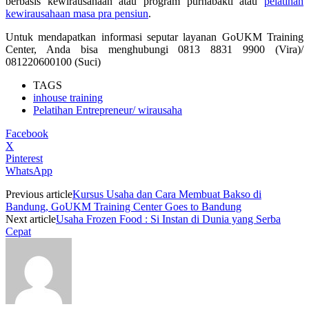
berbasis kewirausahaan atau program purnabakti atau
pelatihan
kewirausahaan masa pra pensiun
.
Untuk mendapatkan informasi seputar layanan GoUKM Training
Center, Anda bisa menghubungi 0813 8831 9900 (Vira)/
081220600100 (Suci)
TAGS
inhouse training
Pelatihan Entrepreneur/ wirausaha
Facebook
X
Pinterest
WhatsApp
Previous article
Kursus Usaha dan Cara Membuat Bakso di
Bandung, GoUKM Training Center Goes to Bandung
Next article
Usaha Frozen Food : Si Instan di Dunia yang Serba
Cepat