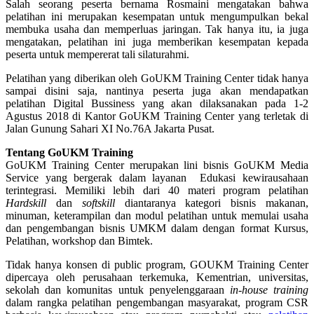
Salah seorang peserta bernama Rosmaini mengatakan bahwa
pelatihan ini merupakan kesempatan untuk mengumpulkan bekal
membuka usaha dan memperluas jaringan. Tak hanya itu, ia juga
mengatakan, pelatihan ini juga memberikan kesempatan kepada
peserta untuk mempererat tali silaturahmi.
Pelatihan yang diberikan oleh GoUKM Training Center tidak hanya
sampai disini saja, nantinya peserta juga akan mendapatkan
pelatihan Digital Bussiness yang akan dilaksanakan pada 1-2
Agustus 2018 di Kantor GoUKM Training Center yang terletak di
Jalan Gunung Sahari XI No.76A Jakarta Pusat.
Tentang GoUKM Training
GoUKM Training Center merupakan lini bisnis GoUKM Media
Service yang bergerak dalam layanan Edukasi kewirausahaan
terintegrasi. Memiliki lebih dari 40 materi program pelatihan
Hardskill
dan
softskill
diantaranya kategori bisnis makanan,
minuman, keterampilan dan modul pelatihan untuk memulai usaha
dan pengembangan bisnis UMKM dalam dengan format Kursus,
Pelatihan, workshop dan Bimtek.
Tidak hanya konsen di public program, GOUKM Training Center
dipercaya oleh perusahaan terkemuka, Kementrian, universitas,
sekolah dan komunitas untuk penyelenggaraan
in-house training
dalam rangka pelatihan pengembangan masyarakat, program CSR