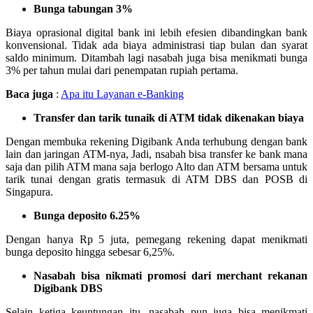
Bunga tabungan 3%
Biaya oprasional digital bank ini lebih efesien dibandingkan bank
konvensional. Tidak ada biaya administrasi tiap bulan dan syarat
saldo minimum. Ditambah lagi nasabah juga bisa menikmati bunga
3% per tahun mulai dari penempatan rupiah pertama.
Baca juga
:
Apa itu Layanan e-Banking
Transfer dan tarik tunaik di ATM tidak dikenakan biaya
Dengan membuka rekening Digibank Anda terhubung dengan bank
lain dan jaringan ATM-nya, Jadi, nsabah bisa transfer ke bank mana
saja dan pilih ATM mana saja berlogo Alto dan ATM bersama untuk
tarik tunai dengan gratis termasuk di ATM DBS dan POSB di
Singapura.
Bunga deposito 6.25%
Dengan hanya Rp 5 juta, pemegang rekening dapat menikmati
bunga deposito hingga sebesar 6,25%.
Nasabah bisa nikmati promosi dari merchant rekanan
Digibank DBS
Selain ketiga keuntungan itu, nasabah pun juga bisa menikmati