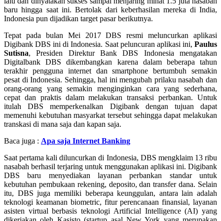
lalu dan dinyatakan sukses sampai menjaring minat 1.5 juta nasabah
baru hingga saat ini. Bertolak dari keberhasilan mereka di India,
Indonesia pun dijadikan target pasar berikutnya.
Tepat pada bulan Mei 2017 DBS resmi meluncurkan aplikasi
Digibank DBS ini di Indonesia. Saat peluncuran aplikasi ini,
Paulus
Sutisna
, Presiden Direktur Bank DBS Indonesia mengatakan
Digitalbank DBS dikembangkan karena dalam beberapa tahun
terakhir pengguna internet dan smartphone bertumbuh semakin
pesat di Indonesia. Sehingga, hal ini mengubah prilaku nasabah dan
orang-orang yang semakin menginginkan cara yang sederhana,
cepat dan praktis dalam melakukan transaksi perbankan. Untuk
itulah DBS memperkenalkan Digibank dengan tujuan dapat
memenuhi kebutuhan masyarkat tersebut sehingga dapat melakukan
transkasi di mana saja dan kapan saja.
Baca juga :
Apa saja Internet Banking
Saat pertama kali diluncurkan di Indonesia, DBS mengklaim 13 ribu
nasabah berhasil terjaring untuk menggunakan aplikasi ini. Digibank
DBS baru menyediakan layanan perbankan standar untuk
kebutuhan pembukaan rekening, deposito, dan transfer dana. Selain
itu, DBS juga memiliki beberapa keunggulan, antara lain adalah
teknologi keamanan biometric, fitur perencanaan finansial, layanan
asisten virtual berbasis teknologi Artificial Intelligence (AI) yang
dikerjakan oleh Kasisto (startup asal New York yang merupakan