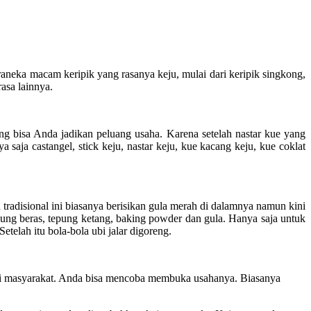
raneka macam keripik yang rasanya keju, mulai dari keripik singkong,
asa lainnya.
ng bisa Anda jadikan peluang usaha. Karena setelah nastar kue yang
aja castangel, stick keju, nastar keju, kue kacang keju, kue coklat
n tradisional ini biasanya berisikan gula merah di dalamnya namun kini
ng beras, tepung ketang, baking powder dan gula. Hanya saja untuk
telah itu bola-bola ubi jalar digoreng.
end di masyarakat. Anda bisa mencoba membuka usahanya. Biasanya