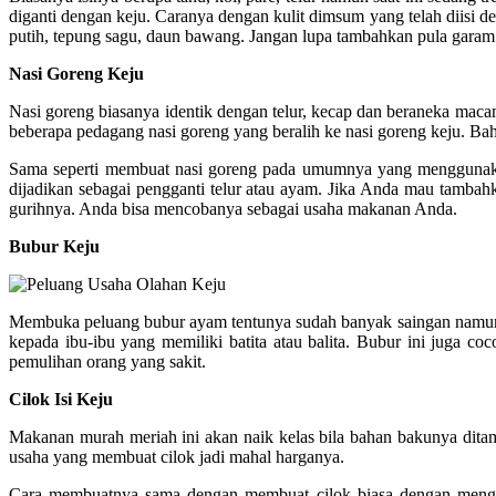
diganti dengan keju. Caranya dengan kulit dimsum yang telah diis
putih, tepung sagu, daun bawang. Jangan lupa tambahkan pula garam
Nasi Goreng Keju
Nasi goreng biasanya identik dengan telur, kecap dan beraneka mac
beberapa pedagang nasi goreng yang beralih ke nasi goreng keju. Ba
Sama seperti membuat nasi goreng pada umumnya yang menggunakan 
dijadikan sebagai pengganti telur atau ayam. Jika Anda mau tambah
gurihnya. Anda bisa mencobanya sebagai usaha makanan Anda.
Bubur Keju
Membuka peluang bubur ayam tentunya sudah banyak saingan namun 
kepada ibu-ibu yang memiliki batita atau balita. Bubur ini juga c
pemulihan orang yang sakit.
Cilok Isi Keju
Makanan murah meriah ini akan naik kelas bila bahan bakunya ditam
usaha yang membuat cilok jadi mahal harganya.
Cara membuatnya sama dengan membuat cilok biasa dengan mengguna