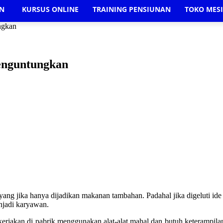
AN
KURSUS ONLINE
TRAINING PENSIUNAN
TOKO MES
ngkan
enguntungkan
ang jika hanya dijadikan makanan tambahan. Padahal jika digeluti id
njadi karyawan.
kerjakan di pabrik menggunakan alat-alat mahal dan butuh keterampil