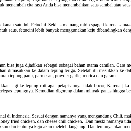
ntuk menambah cita rasa Anda bisa menambahkan saus sambal atau saus
kanan satu ini, Fetucini. Sekilas memang mirip spageti karena sama-s
ntuk saus, fettucini lebih banyak menggunakan keju dibandingkan deng
un bisa juga dijadikan sebagai sebagai bahan utama camilan. Cara m
 dimasukkan ke dalam tepung terigu. Setelah itu masukkan ke dalam
an tepung panir, parmesan, powder garlic, merica dan garam.
kkan lagi ke tepung roti agar pelapisannya tidak bocor, Karena ji
terlepas tepungnya. Kemudian digoreng dalam minyak panas hingga be
ional di Indonesia. Sesuai dengan namanya yang mengandung Chili, maka
 honey fried chicken, dan cheese chili chicken.
Dan meski namanya tida
kkan dan tentunya keju akan meleleh langsung. Dan tentunya akan me