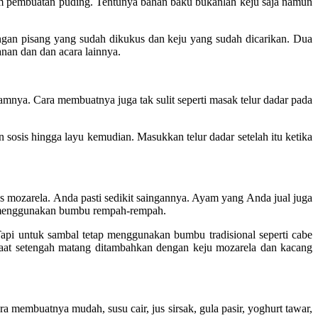
alam pembuatan puding. Tentunya bahan baku bukanlah keju saja namun
gan pisang yang sudah dikukus dan keju yang sudah dicarikan. Dua
nan dan dan acara lainnya.
nya. Cara membuatnya juga tak sulit seperti masak telur dadar pada
sis hingga layu kemudian. Masukkan telur dadar setelah itu ketika
mozarela. Anda pasti sedikit saingannya. Ayam yang Anda jual juga
n menggunakan bumbu rempah-rempah.
pi untuk sambal tetap menggunakan bumbu tradisional seperti cabe
saat setengah matang ditambahkan dengan keju mozarela dan kacang
membuatnya mudah, susu cair, jus sirsak, gula pasir, yoghurt tawar,