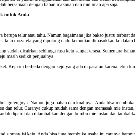
diolah bersamaan dengan bahan makanan dan minuman apa saja.
ok untuk Anda
ya berupa telur atau tahu. Namun bagaimana jika bakso justru terbuat 
erisi keju mozarela yang dipotong dadu kemudian dimasukkan ke dalam 
ng sudah dicairkan sehingga rasa keju sangat terasa. Sementara bahan
eju masih sedikit penjualnya.
t. Keju ini berbeda dengan keju yang ada di pasaran karena lebih luna
e rebus gorengnya. Namun juga bahan dan kuahnya. Anda bisa membuk
usu dan telur. Caranya cukup mudah sama dengan memasak mie instan. 
sudah diparut dan ditambahkan dengan bumbu mie instan dan tambahkan
g trend siomay isi keju. Anda bisa juga membuka usaha ini caranya ha