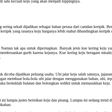
di satu kecuali keju yang akan menjadi toppingnya.
 sering sekali dijadikan sebagai bahan perasa dari camilan keripik. Be
a keripik yang rasanya keju harganya lebih mahal dibandingkan keripik r
. Namun tak apa untuk dipersiapkan. Banyak jenis kue kering keju ya
 membosankan gurih karena kejunya. Kue kering keju beragam misalnya s
.
uk dicoba dijadikan peluang usaha. Ubi jalar keju salah satunya, jajana
gan membuat bola-bola ubi jalar dengan menggunakan bahan, ubi, tepu
aka bentuklah bulatan dan bolongkan sedikit untuk memasukkan keju. Se
li ini lumpia justru berisikan keju dan pisang. Lumpia ini sedang tr
nikahan.