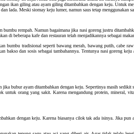
i dengan ikan giling atau ayam giling ditambahkan dengan keju. Untu
 dan lada. Meski siomay keju lumer, namun saus tetap menggunakan sa
am bumbu rempah. Namun bagaimana jika nasi goreng justru ditambahk
hkan di beberapa kafe dan restauran telah menjadikannya sebagai maka
bumbu tradisional seperti bawang merah, bawang putih, cabe rawit
kan bakso dan sosis sebagai tambahannya. Tentunya nasi goreng keju a
jika bubur ayam ditambahkan dengan keju. Sepertinya masih sedikit
ocok untuk orang yang sakit. Karena mengandung protein, mineral, v
bahkan dengan keju. Karena biasanya cilok tak ada isinya. Jika pun
kan tepung sagu atau aci yang diberi air. Agar tidak telalu leng