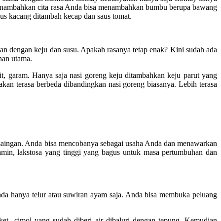
k menambahkan cita rasa Anda bisa menambahkan bumbu berupa bawang
us kacang ditambah kecap dan saus tomat.
an dengan keju dan susu. Apakah rasanya tetap enak? Kini sudah ada
nan utama.
, garam. Hanya saja nasi goreng keju ditambahkan keju parut yang
kan terasa berbeda dibandingkan nasi goreng biasanya. Lebih terasa
 saingan. Anda bisa mencobanya sebagai usaha Anda dan menawarkan
itamin, lakstosa yang tinggi yang bagus untuk masa pertumbuhan dan
 ada hanya telur atau suwiran ayam saja. Anda bisa membuka peluang
ket cimol yang sudah diberi air dibaluri dengan tepung. Kemudian