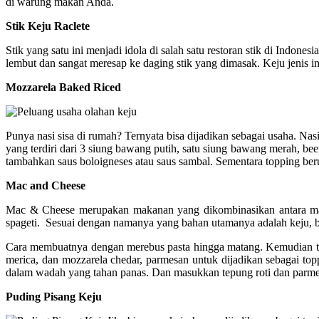
di warung makan Anda.
Stik Keju Raclete
Stik yang satu ini menjadi idola di salah satu restoran stik di Indo
lembut dan sangat meresap ke daging stik yang dimasak. Keju jenis i
Mozzarela Baked Riced
Punya nasi sisa di rumah? Ternyata bisa dijadikan sebagai usaha. N
yang terdiri dari 3 siung bawang putih, satu siung bawang merah, bee
tambahkan saus boloigneses atau saus sambal. Sementara topping ber
Mac and Cheese
Mac & Cheese merupakan makanan yang dikombinasikan antara maca
spageti. Sesuai dengan namanya yang bahan utamanya adalah keju, bu
Cara membuatnya dengan merebus pasta hingga matang. Kemudian tumi
merica, dan mozzarela chedar, parmesan untuk dijadikan sebagai t
dalam wadah yang tahan panas. Dan masukkan tepung roti dan parmes
Puding Pisang Keju