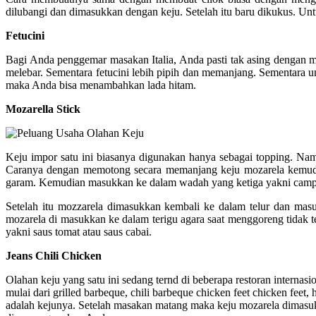
dilubangi dan dimasukkan dengan keju. Setelah itu baru dikukus. U
Fetucini
Bagi Anda penggemar masakan Italia, Anda pasti tak asing dengan ma
melebar. Sementara fetucini lebih pipih dan memanjang. Sementara u
maka Anda bisa menambahkan lada hitam.
Mozarella Stick
Keju impor satu ini biasanya digunakan hanya sebagai topping. Nam
Caranya dengan memotong secara memanjang keju mozarela kemudian
garam. Kemudian masukkan ke dalam wadah yang ketiga yakni campur
Setelah itu mozzarela dimasukkan kembali ke dalam telur dan masu
mozarela di masukkan ke dalam terigu agara saat menggoreng tidak 
yakni saus tomat atau saus cabai.
Jeans Chili Chicken
Olahan keju yang satu ini sedang ternd di beberapa restoran internas
mulai dari grilled barbeque, chili barbeque chicken feet chicken feet,
adalah kejunya. Setelah masakan matang maka keju mozarela dimasu