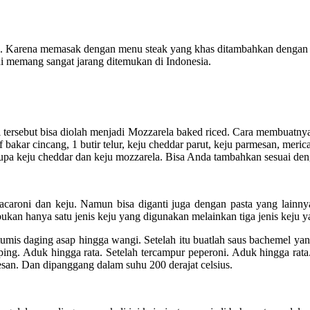
nesia. Karena memasak dengan menu steak yang khas ditambahkan dengan k
ni memang sangat jarang ditemukan di Indonesia.
asi tersebut bisa diolah menjadi Mozzarela baked riced. Cara membua
f bakar cincang, 1 butir telur, keju cheddar parut, keju parmesan, me
upa keju cheddar dan keju mozzarela. Bisa Anda tambahkan sesuai deng
roni dan keju. Namun bisa diganti juga dengan pasta yang lainnya
kan hanya satu jenis keju yang digunakan melainkan tiga jenis keju ya
s daging asap hingga wangi. Setelah itu buatlah saus bachemel yang 
opping. Aduk hingga rata. Setelah tercampur peperoni. Aduk hingga
an. Dan dipanggang dalam suhu 200 derajat celsius.