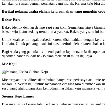
kerjakan di rumah dengan peralatan yang murah. Karena keju bisa 
Berikut peluang usaha olahan keju rumahan yang mungkin coc
Bakso Keju
Bakso identik dengan daging sapi atau kikil. Sementara isinya biasan
bakso keju justru sedang trend di masyarakat. Bakso yang satu ini b
Untuk kuah sendiri agak berbeda karena ditambahkan dengan keju ya
lain-lain. Untuk peluang bisnis ini masih terbuka lebar karena bakso k
Bagi Anda yang pemula bisa mendapatkan keju mozarela di supermarke
dijadikan bahan isi dari bakso akan meleleh di mulut kejunya.
Mie Keju
Mie ternyata bisa dikreasikan bukan hanya rasa pedasnya atau mi
mozarella. Selain keju untuk menambah cita rasa bisa ditambahkan s
susu yang telah dipanaskan kemudian masukkan keju mozarela yang 
Siomay Keju Lumer
Biasanya isinya berupa tahu, kol, pare, telur namun saat ini sedan