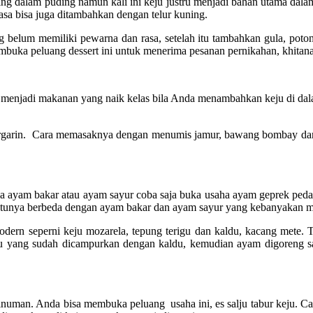
oping dalam puding namun kali ini keju justru menjadi bahan utama d
sa bisa juga ditambahkan dengan telur kuning.
belum memiliki pewarna dan rasa, setelah itu tambahkan gula, poton
mbuka peluang dessert ini untuk menerima pesanan pernikahan, khitana
 menjadi makanan yang naik kelas bila Anda menambahkan keju di dalam
argarin. Cara memasaknya dengan menumis jamur, bawang bombay dan so
ayam bakar atau ayam sayur coba saja buka usaha ayam geprek pedas 
a tentunya berbeda dengan ayam bakar dan ayam sayur yang kebanyaka
 seperni keju mozarela, tepung terigu dan kaldu, kacang mete. Ta
rigu yang sudah dicampurkan dengan kaldu, kemudian ayam digoreng 
uman. Anda bisa membuka peluang usaha ini, es salju tabur keju. Cara 