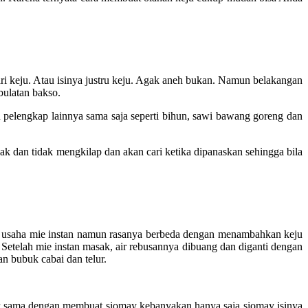
dari keju. Atau isinya justru keju. Agak aneh bukan. Namun belakangan
bulatan bakso.
 pelengkap lainnya sama saja seperti bihun, sawi bawang goreng dan
k dan tidak mengkilap dan akan cari ketika dipanaskan sehingga bila
a usaha mie instan namun rasanya berbeda dengan menambahkan keju
Setelah mie instan masak, air rebusannya dibuang dan diganti dengan
 bubuk cabai dan telur.
mpir sama dengan membuat siomay kebanyakan hanya saja siomay isinya