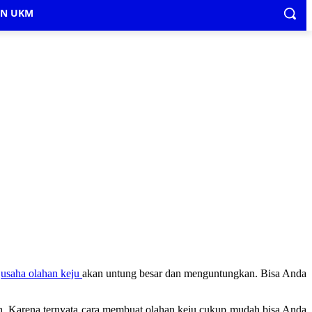
IN UKM
e
usaha olahan keju
akan untung besar dan menguntungkan. Bisa Anda
an. Karena ternyata cara membuat olahan keju cukup mudah bisa Anda