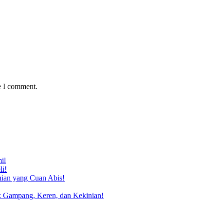
e I comment.
il
li!
nian yang Cuan Abis!
: Gampang, Keren, dan Kekinian!