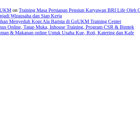
 GoUKM
on
Training Masa Persiapan Pensiun Karyawan BRI Life Oleh
jadi Wirausaha dan Siap Kerja
tihan Menyeduh Kopi Ala Barista di GoUKM Training Center
sus Online, Tatap Muka, Inhouse Training, Program CSR & Bimtek
man & Makanan online Untuk Usaha Kue, Roti, Katering dan Kafe