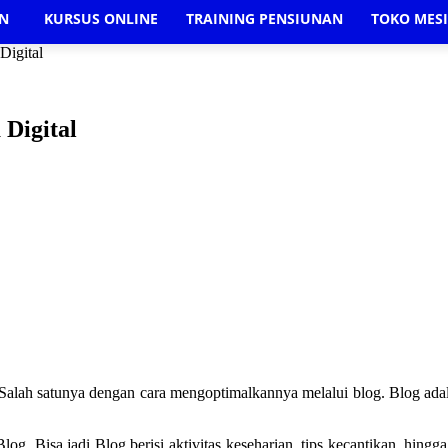
AN
KURSUS ONLINE
TRAINING PENSIUNAN
TOKO MES
Digital
Digital
Salah satunya dengan cara mengoptimalkannya melalui blog. Blog ada
og. Bisa jadi Blog berisi aktivitas keseharian, tips kecantikan, hing