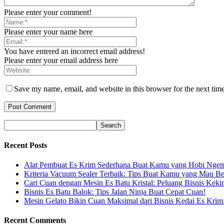
Please enter your comment!
Please enter your name here
You have entered an incorrect email address!
Please enter your email address here
Save my name, email, and website in this browser for the next tim
Recent Posts
Alat Pembuat Es Krim Sederhana Buat Kamu yang Hobi Ngem
Kriteria Vacuum Sealer Terbaik: Tips Buat Kamu yang Mau Be
Cari Cuan dengan Mesin Es Batu Kristal: Peluang Bisnis Keki
Bisnis Es Batu Balok: Tips Jalan Ninja Buat Cepat Cuan!
Mesin Gelato Bikin Cuan Maksimal dari Bisnis Kedai Es Krim
Recent Comments