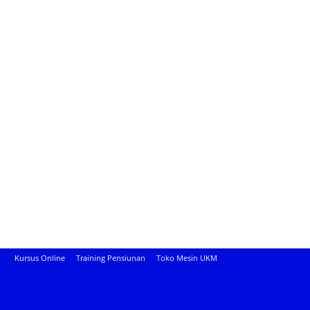
Kursus Online
Training Pensiunan
Toko Mesin UKM