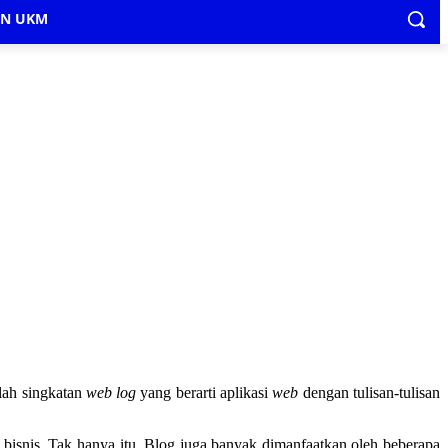
IN UKM
lah singkatan
web log
yang berarti aplikasi
web
dengan tulisan-tulisan
ga bisnis. Tak hanya itu, Blog juga banyak dimanfaatkan oleh beberapa