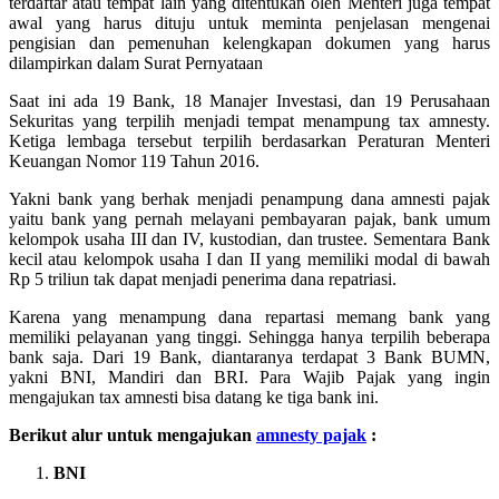
terdaftar atau tempat lain yang ditentukan oleh Menteri juga tempat
awal yang harus dituju untuk meminta penjelasan mengenai
pengisian dan pemenuhan kelengkapan dokumen yang harus
dilampirkan dalam Surat Pernyataan
Saat ini ada 19 Bank, 18 Manajer Investasi, dan 19 Perusahaan
Sekuritas yang terpilih menjadi tempat menampung tax amnesty.
Ketiga lembaga tersebut terpilih berdasarkan Peraturan Menteri
Keuangan Nomor 119 Tahun 2016.
Yakni bank yang berhak menjadi penampung dana amnesti pajak
yaitu bank yang pernah melayani pembayaran pajak, bank umum
kelompok usaha III dan IV, kustodian, dan trustee. Sementara Bank
kecil atau kelompok usaha I dan II yang memiliki modal di bawah
Rp 5 triliun tak dapat menjadi penerima dana repatriasi.
Karena yang menampung dana repartasi memang bank yang
memiliki pelayanan yang tinggi. Sehingga hanya terpilih beberapa
bank saja. Dari 19 Bank, diantaranya terdapat 3 Bank BUMN,
yakni BNI, Mandiri dan BRI. Para Wajib Pajak yang ingin
mengajukan tax amnesti bisa datang ke tiga bank ini.
Berikut alur untuk mengajukan
amnesty pajak
:
BNI