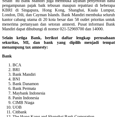
Selain itu Bank Mandiri juga membuka layanan penyetoran dana
pengampunan pajak baik tebusan maupun repatriasi di beberapa
KBRI di Singapura, Hong Kong, Shanghai, Kuala Lumpur,
London, Dili, dan Cayman Islands. Bank Mandiri membuka seluruh
kantor cabang utama di 20 kota besar dan 58 outlet prioritas untuk
menerima pertanyaan dan setoran amnesti. Pusat informasi Bank
Mandiri dapat dihubungi di nomor 021-52969700 dan 14000.
Selain ketiga Bank, berikut daftar lengkap perusahaan
sekuritas, MI, dan bank yang dipilih menjadi tempat
menampung tax amnesty:
Bank
BCA
BRI
Bank Mandiri
BNI
Bank Danamon
Bank Permata
Maybank Indonesia
Panin Indonesia
CIMB Niaga
UOB
Citibank
The Hong Kong and Shanghai Bank Corporation