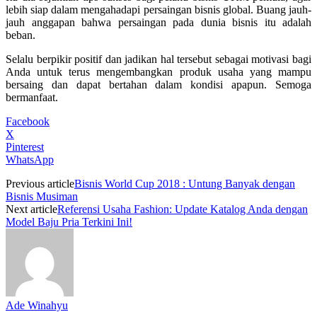
lebih siap dalam mengahadapi persaingan bisnis global. Buang jauh-
jauh anggapan bahwa persaingan pada dunia bisnis itu adalah
beban.
Selalu berpikir positif dan jadikan hal tersebut sebagai motivasi bagi
Anda untuk terus mengembangkan produk usaha yang mampu
bersaing dan dapat bertahan dalam kondisi apapun. Semoga
bermanfaat.
Facebook
X
Pinterest
WhatsApp
Previous article
Bisnis World Cup 2018 : Untung Banyak dengan
Bisnis Musiman
Next article
Referensi Usaha Fashion: Update Katalog Anda dengan
Model Baju Pria Terkini Ini!
Ade Winahyu