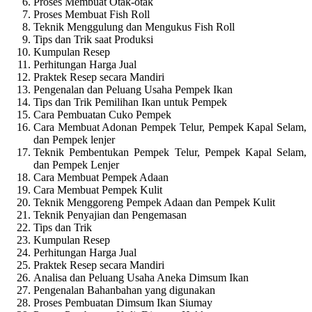
Proses Membuat Otak-otak
Proses Membuat Fish Roll
Teknik Menggulung dan Mengukus Fish Roll
Tips dan Trik saat Produksi
Kumpulan Resep
Perhitungan Harga Jual
Praktek Resep secara Mandiri
Pengenalan dan Peluang Usaha Pempek Ikan
Tips dan Trik Pemilihan Ikan untuk Pempek
Cara Pembuatan Cuko Pempek
Cara Membuat Adonan Pempek Telur, Pempek Kapal Selam,
dan Pempek lenjer
Teknik Pembentukan Pempek Telur, Pempek Kapal Selam,
dan Pempek Lenjer
Cara Membuat Pempek Adaan
Cara Membuat Pempek Kulit
Teknik Menggoreng Pempek Adaan dan Pempek Kulit
Teknik Penyajian dan Pengemasan
Tips dan Trik
Kumpulan Resep
Perhitungan Harga Jual
Praktek Resep secara Mandiri
Analisa dan Peluang Usaha Aneka Dimsum Ikan
Pengenalan Bahanbahan yang digunakan
Proses Pembuatan Dimsum Ikan Siumay