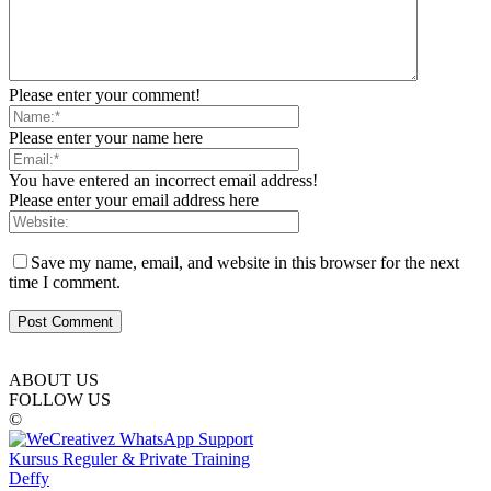
Please enter your comment!
Please enter your name here
You have entered an incorrect email address!
Please enter your email address here
Save my name, email, and website in this browser for the next
time I comment.
ABOUT US
FOLLOW US
©
Kursus Reguler & Private Training
Deffy