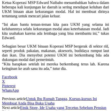
Ketua Koperasi MSP Edward Naibaho menambahkan bahwa dalam
beberapa kali kunjungan ke daerah ia sering mendapat keluhan dari
UKM binaan akan kekurangan modal. Hal ini membuat dirinya
tertantang untuk mencari jalan keluar.
“Ini akan bantu teman-teman kita para UKM yang selama ini
keluhannnya selalu kekurangan modal atau keterbatasan modal. Jadi
kita usahakan karena ada lembaga yang bisa membantu ini,” tukas
Edward.
Sebagian besar UKM binaan Koperasi MSP bergerak di sektor riil,
seperti produk pakaian, makanan, aksesoris, budidaya rumput laut
dan ikan. Dia menyebut potensi UKM ini berkembang bila ada
dukungan modal dari pemerintah.
“Kita harapkan setelah ini mereka berkembang terus lah. Karena
keinginan ke arah sana itu ada,” tutur dia.
Facebook
X
Pinterest
WhatsApp
Previous article
Untuk Ibu Rumah Tangga, Kursus-kursus Ini
Membuat Anda Bisa Buka Usaha
Next article
Etnik Store, Ide Usaha yang Tercetus Sebelum Pensiun