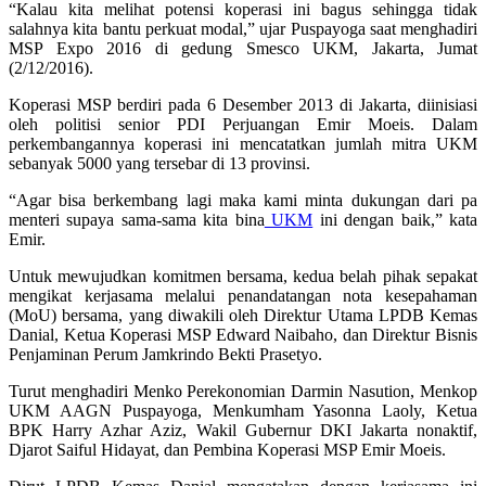
“Kalau kita melihat potensi koperasi ini bagus sehingga tidak
salahnya kita bantu perkuat modal,” ujar Puspayoga saat menghadiri
MSP Expo 2016 di gedung Smesco UKM, Jakarta, Jumat
(2/12/2016).
Koperasi MSP berdiri pada 6 Desember 2013 di Jakarta, diinisiasi
oleh politisi senior PDI Perjuangan Emir Moeis. Dalam
perkembangannya koperasi ini mencatatkan jumlah mitra UKM
sebanyak 5000 yang tersebar di 13 provinsi.
“Agar bisa berkembang lagi maka kami minta dukungan dari pa
menteri supaya sama-sama kita bina
UKM
ini dengan baik,” kata
Emir.
Untuk mewujudkan komitmen bersama, kedua belah pihak sepakat
mengikat kerjasama melalui penandatangan nota kesepahaman
(MoU) bersama, yang diwakili oleh Direktur Utama LPDB Kemas
Danial, Ketua Koperasi MSP Edward Naibaho, dan Direktur Bisnis
Penjaminan Perum Jamkrindo Bekti Prasetyo.
Turut menghadiri Menko Perekonomian Darmin Nasution, Menkop
UKM AAGN Puspayoga, Menkumham Yasonna Laoly, Ketua
BPK Harry Azhar Aziz, Wakil Gubernur DKI Jakarta nonaktif,
Djarot Saiful Hidayat, dan Pembina Koperasi MSP Emir Moeis.