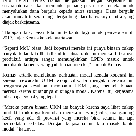
Dirut LPDB Kemas Danial mengatakan dengan kerjasama ini
secara otomatis akan membuka peluang pasar bagi mereka untuk
menyalurkan dana bergulir kepada mitra strategis. Dana bergulir
akan mudah terserap juga tergantung dari banyaknya mitra yang
diajak berkejasama.
“Harapan kita, pasar kita ini terbantu lagi untuk penyerapan di
2017,” ujar Kemas kepada wartawan.
“Seperti MoU biasa. Jadi koperasi mereka ini punya binaan cukup
banyak, kalau kita lihat di sini ini binaan-binaan mereka. Ini sangat
produktif, artinya sangat memungkinkan LPDb masuk untuk
membantu koperasi yang jadi binaan mereka,” tambah Kemas.
Kemas tertarik mendukung perkuatan modal kepada koperasi ini
karena mewadahi UKM wong cilik. Ia mengakui selama ini
pengurusnya kesulitan membantu UKM yang menjadi binaan
mereka karena kurangnya dukungan modal. Karena itu, kerjasama
ini sebagai solusi yang tepat.
“Mereka punya binaan UKM itu banyak karena saya lihat cukup
produktif mikronya kemudian mereka ini wong cilik, orang-orang
kecil yang ada di provinsi yang mereka bina selama ini tapi
permodalan terbatas. Dengan kerjasama ini kita masuk bantu
modal,” katanya.