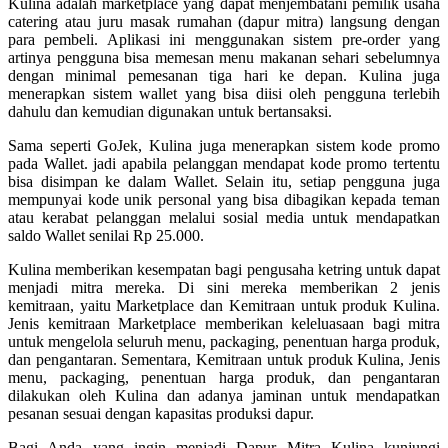
Kulina adalah marketplace yang dapat menjembatani pemilik usaha
catering atau juru masak rumahan (dapur mitra) langsung dengan
para pembeli. Aplikasi ini menggunakan sistem pre-order yang
artinya pengguna bisa memesan menu makanan sehari sebelumnya
dengan minimal pemesanan tiga hari ke depan. Kulina juga
menerapkan sistem wallet yang bisa diisi oleh pengguna terlebih
dahulu dan kemudian digunakan untuk bertansaksi.
Sama seperti GoJek, Kulina juga menerapkan sistem kode promo
pada Wallet. jadi apabila pelanggan mendapat kode promo tertentu
bisa disimpan ke dalam Wallet. Selain itu, setiap pengguna juga
mempunyai kode unik personal yang bisa dibagikan kepada teman
atau kerabat pelanggan melalui sosial media untuk mendapatkan
saldo Wallet senilai Rp 25.000.
Kulina memberikan kesempatan bagi pengusaha ketring untuk dapat
menjadi mitra mereka. Di sini mereka memberikan 2 jenis
kemitraan, yaitu Marketplace dan Kemitraan untuk produk Kulina.
Jenis kemitraan Marketplace memberikan keleluasaan bagi mitra
untuk mengelola seluruh menu, packaging, penentuan harga produk,
dan pengantaran. Sementara, Kemitraan untuk produk Kulina, Jenis
menu, packaging, penentuan harga produk, dan pengantaran
dilakukan oleh Kulina dan adanya jaminan untuk mendapatkan
pesanan sesuai dengan kapasitas produksi dapur.
Bagi Anda yang ingin menjadi Dapur Mitra Kulina kunjungi