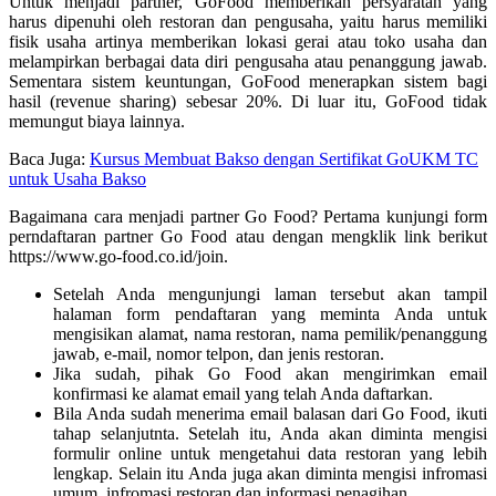
Untuk menjadi partner, GoFood memberikan persyaratan yang
harus dipenuhi oleh restoran dan pengusaha, yaitu harus memiliki
fisik usaha artinya memberikan lokasi gerai atau toko usaha dan
melampirkan berbagai data diri pengusaha atau penanggung jawab.
Sementara sistem keuntungan, GoFood menerapkan sistem bagi
hasil (revenue sharing) sebesar 20%. Di luar itu, GoFood tidak
memungut biaya lainnya.
Baca Juga:
Kursus Membuat Bakso dengan Sertifikat GoUKM TC
untuk Usaha Bakso
Bagaimana cara menjadi partner Go Food? Pertama kunjungi form
perndaftaran partner Go Food atau dengan mengklik link berikut
https://www.go-food.co.id/join.
Setelah Anda mengunjungi laman tersebut akan tampil
halaman form pendaftaran yang meminta Anda untuk
mengisikan alamat, nama restoran, nama pemilik/penanggung
jawab, e-mail, nomor telpon, dan jenis restoran.
Jika sudah, pihak Go Food akan mengirimkan email
konfirmasi ke alamat email yang telah Anda daftarkan.
Bila Anda sudah menerima email balasan dari Go Food, ikuti
tahap selanjutnta. Setelah itu, Anda akan diminta mengisi
formulir online untuk mengetahui data restoran yang lebih
lengkap. Selain itu Anda juga akan diminta mengisi infromasi
umum, infromasi restoran dan informasi penagihan.