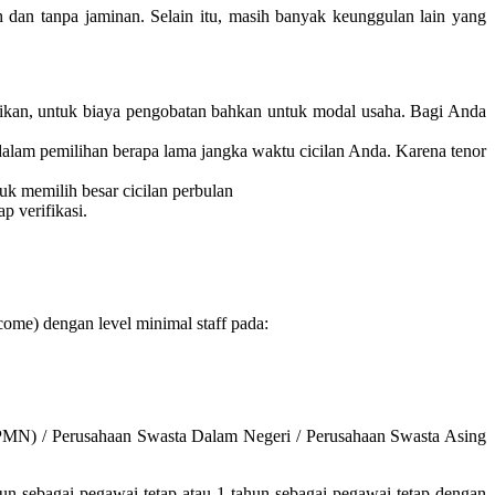
dan tanpa jaminan. Selain itu, masih banyak keunggulan lain yang
idikan, untuk biaya pengobatan bahkan untuk modal usaha. Bagi Anda
l dalam pemilihan berapa lama jangka waktu cicilan Anda. Karena tenor
uk memilih besar cicilan perbulan
p verifikasi.
ome) dengan level minimal staff pada:
PMN) / Perusahaan Swasta Dalam Negeri / Perusahaan Swasta Asing
 sebagai pegawai tetap atau 1 tahun sebagai pegawai tetap dengan