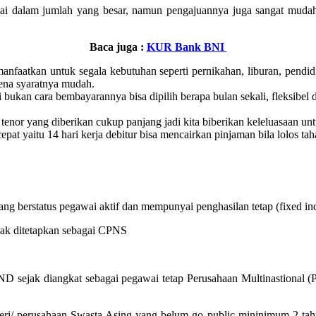
i dalam jumlah yang besar, namun pengajuannya juga sangat mudah 
Baca juga :
KUR Bank BNI
imanfaatkan untuk segala kebutuhan seperti pernikahan, liburan, pend
rena syaratnya mudah.
i bukan cara bembayarannya bisa dipilih berapa bulan sekali, fleksibe
nor yang diberikan cukup panjang jadi kita biberikan keleluasaan unt
yaitu 14 hari kerja debitur bisa mencairkan pinjaman bila lolos taha
 berstatus pegawai aktif dan mempunyai penghasilan tetap (fixed inc
ak ditetapkan sebagai CPNS
ejak diangkat sebagai pegawai tetap Perusahaan Multinastional (
ri/ perusahaan Swasta Asing yang belum go public mininimum 2 tahun