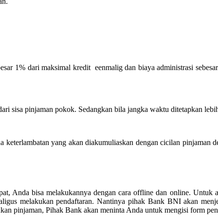
an.
TA BNI
esar 1% dari maksimal kredit eenmalig dan biaya administrasi sebesar 
dari sisa pinjaman pokok. Sedangkan bila jangka waktu ditetapkan lebih
da keterlambatan yang akan diakumuliaskan dengan cicilan pinjaman d
at, Anda bisa melakukannya dengan cara offline dan online. Untuk 
ligus melakukan pendaftaran. Nantinya pihak Bank BNI akan menje
kan pinjaman, Pihak Bank akan meninta Anda untuk mengisi form pen