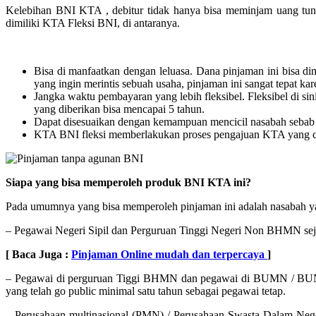
Kelebihan BNI KTA , debitur tidak hanya bisa meminjam uang tuna
dimiliki KTA Fleksi BNI, di antaranya.
Bisa di manfaatkan dengan leluasa. Dana pinjaman ini bisa d
yang ingin merintis sebuah usaha, pinjaman ini sangat tepat ka
Jangka waktu pembayaran yang lebih fleksibel. Fleksibel di sin
yang diberikan bisa mencapai 5 tahun.
Dapat disesuaikan dengan kemampuan mencicil nasabah sebab te
KTA BNI fleksi memberlakukan proses pengajuan KTA yang cepat 
Siapa yang bisa memperoleh produk BNI KTA ini?
Pada umumnya yang bisa memperoleh pinjaman ini adalah nasabah yang
– Pegawai Negeri Sipil dan Perguruan Tinggi Negeri Non BHMN sej
[ Baca Juga :
Pinjaman Online mudah dan terpercaya
]
– Pegawai di perguruan Tiggi BHMN dan pegawai di BUMN / BUND s
yang telah go public minimal satu tahun sebagai pegawai tetap.
– Perusahaan multinasional (PMN) / Perusahaan Swasta Dalam Nege