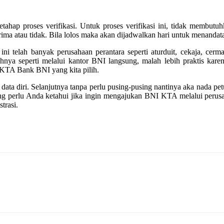
ahap proses verifikasi. Untuk proses verifikasi ini, tidak membutu
a atau tidak. Bila lolos maka akan dijadwalkan hari untuk menandatan
ni telah banyak perusahaan perantara seperti aturduit, cekaja, ce
nya seperti melalui kantor BNI langsung, malah lebih praktis kar
k KTA Bank BNI yang kita pilih.
 data diri. Selanjutnya tanpa perlu pusing-pusing nantinya aka nada
ang perlu Anda ketahui jika ingin mengajukan BNI KTA melalui perusa
trasi.