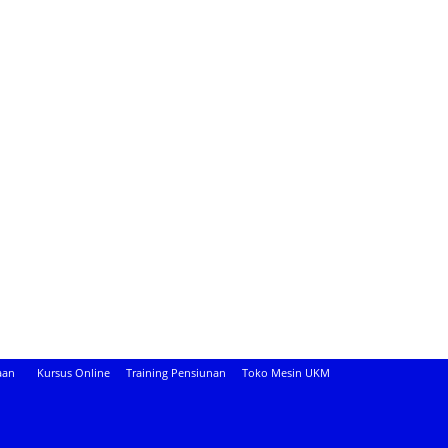
aan
Kursus Online
Training Pensiunan
Toko Mesin UKM