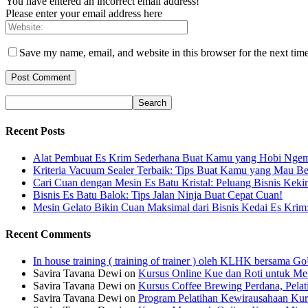
You have entered an incorrect email address!
Please enter your email address here
Save my name, email, and website in this browser for the next tim
Recent Posts
Alat Pembuat Es Krim Sederhana Buat Kamu yang Hobi Ngem
Kriteria Vacuum Sealer Terbaik: Tips Buat Kamu yang Mau Be
Cari Cuan dengan Mesin Es Batu Kristal: Peluang Bisnis Keki
Bisnis Es Batu Balok: Tips Jalan Ninja Buat Cepat Cuan!
Mesin Gelato Bikin Cuan Maksimal dari Bisnis Kedai Es Krim
Recent Comments
In house training ( training of trainer ) oleh KLHK bersama
Savira Tavana Dewi
on
Kursus Online Kue dan Roti untuk Men
Savira Tavana Dewi
on
Kursus Coffee Brewing Perdana, Pela
Savira Tavana Dewi
on
Program Pelatihan Kewirausahaan Kur