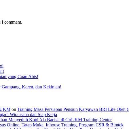
e I comment.
il
li!
nian yang Cuan Abis!
: Gampang, Keren, dan Kekinian!
 GoUKM
on
Training Masa Persiapan Pensiun Karyawan BRI Life Oleh
jadi Wirausaha dan Siap Kerja
tihan Menyeduh Kopi Ala Barista di GoUKM Training Center
sus Online, Tatap Muka, Inhouse Training, Program CSR & Bimtek