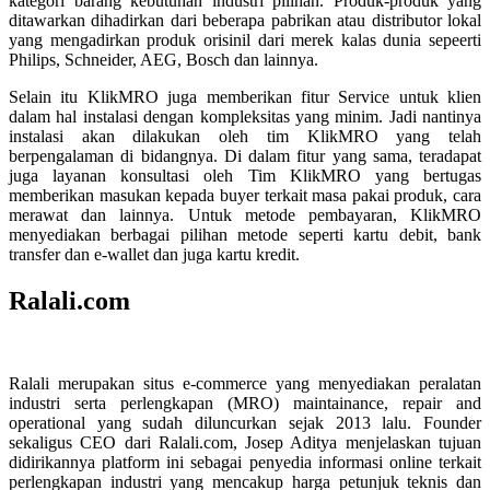
kategori barang kebutuhan industri pilihan. Produk-produk yang
ditawarkan dihadirkan dari beberapa pabrikan atau distributor lokal
yang mengadirkan produk orisinil dari merek kalas dunia sepeerti
Philips, Schneider, AEG, Bosch dan lainnya.
Selain itu KlikMRO juga memberikan fitur Service untuk klien
dalam hal instalasi dengan kompleksitas yang minim. Jadi nantinya
instalasi akan dilakukan oleh tim KlikMRO yang telah
berpengalaman di bidangnya. Di dalam fitur yang sama, teradapat
juga layanan konsultasi oleh Tim KlikMRO yang bertugas
memberikan masukan kepada buyer terkait masa pakai produk, cara
merawat dan lainnya. Untuk metode pembayaran, KlikMRO
menyediakan berbagai pilihan metode seperti kartu debit, bank
transfer dan e-wallet dan juga kartu kredit.
Ralali.com
Ralali merupakan situs e-commerce yang menyediakan peralatan
industri serta perlengkapan (MRO) maintainance, repair and
operational yang sudah diluncurkan sejak 2013 lalu. Founder
sekaligus CEO dari Ralali.com, Josep Aditya menjelaskan tujuan
didirikannya platform ini sebagai penyedia informasi online terkait
perlengkapan industri yang mencakup harga petunjuk teknis dan