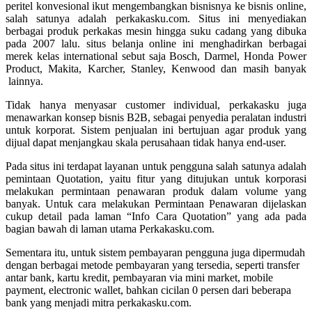
peritel konvesional ikut mengembangkan bisnisnya ke bisnis online,
salah satunya adalah perkakasku.com. Situs ini menyediakan
berbagai produk perkakas mesin hingga suku cadang yang dibuka
pada 2007 lalu. situs belanja online ini menghadirkan berbagai
merek kelas international sebut saja Bosch, Darmel, Honda Power
Product, Makita, Karcher, Stanley, Kenwood dan masih banyak
lainnya.
Tidak hanya menyasar customer individual, perkakasku juga
menawarkan konsep bisnis B2B, sebagai penyedia peralatan industri
untuk korporat. Sistem penjualan ini bertujuan agar produk yang
dijual dapat menjangkau skala perusahaan tidak hanya end-user.
Pada situs ini terdapat layanan untuk pengguna salah satunya adalah
pemintaan Quotation, yaitu fitur yang ditujukan untuk korporasi
melakukan permintaan penawaran produk dalam volume yang
banyak. Untuk cara melakukan Permintaan Penawaran dijelaskan
cukup detail pada laman “Info Cara Quotation” yang ada pada
bagian bawah di laman utama Perkakasku.com.
Sementara itu, untuk sistem pembayaran pengguna juga dipermudah
dengan berbagai metode pembayaran yang tersedia, seperti transfer
antar bank, kartu kredit, pembayaran via mini market, mobile
payment, electronic wallet, bahkan cicilan 0 persen dari beberapa
bank yang menjadi mitra perkakasku.com.