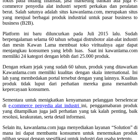
fokus pada bidang finansial, jasa marketing bahkan ada juga e-
commerce penyedia alat industri seperti perkakas dan peralatan
berat. Salah satunya adalah situs kawanlama.com, merupakan situs
yang menjual berbagai produk industrial untuk pasar business to
business (B2B).
Platform ini baru diluncurkan pada Juli 2015 lalu. Sudah
berpengalaman selama 60 tahun sebagai distrubotor alat-alat industri
dan mesin Kawan Lama membuat toko viritualnya agar dapat
menjangkau konsumen yang lebih luas. Saat ini kawanlama.com
memiliki 24 kategori dengan lebih dari 25.000 produk.
Dengan rekam jejak yang sudah 60 tahun, produk yang ditawarkan
Kawanlama.com memiliki kualitas dengan skala international. Ini
lah yang membedakan portal tersebut dengan yang lainnya. Kualitas
produk tidak luput dari perhatian mereka guna menambah
kepercayaan konsumen.
Sementara untuk menigkatkan kenyamanan pelanggan berselencar
di
e-commerce penyedia alat industri
ini, penggamabaran produk
yang ditampilkan juga jadi perhatian yang tak kalah penting, baik
resolusi, keakuratan, serta detail informasi.
Selain itu, kawanlama.com juga menyediakan layanan “Solution” di
mana ini dapat membantu konsumen untuk menemukan produk
pilihan sesuai dengan spesifikasi untuk industri dan usaha tertentu.