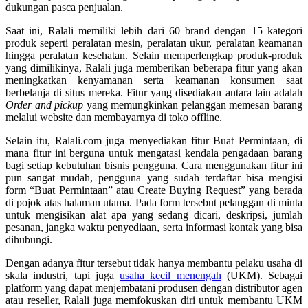
dukungan pasca penjualan.
Saat ini, Ralali memiliki lebih dari 60 brand dengan 15 kategori
produk seperti peralatan mesin, peralatan ukur, peralatan keamanan
hingga peralatan kesehatan. Selain memperlengkap produk-produk
yang dimilikinya, Ralali juga memberikan beberapa fitur yang akan
meningkatkan kenyamanan serta keamanan konsumen saat
berbelanja di situs mereka. Fitur yang disediakan antara lain adalah
Order and pickup
yang memungkinkan pelanggan memesan barang
melalui website dan membayarnya di toko offline.
Selain itu, Ralali.com juga menyediakan fitur Buat Permintaan, di
mana fitur ini berguna untuk mengatasi kendala pengadaan barang
bagi setiap kebutuhan bisnis pengguna. Cara menggunakan fitur ini
pun sangat mudah, pengguna yang sudah terdaftar bisa mengisi
form “Buat Permintaan” atau Create Buying Request” yang berada
di pojok atas halaman utama. Pada form tersebut pelanggan di minta
untuk mengisikan alat apa yang sedang dicari, deskripsi, jumlah
pesanan, jangka waktu penyediaan, serta informasi kontak yang bisa
dihubungi.
Dengan adanya fitur tersebut tidak hanya membantu pelaku usaha di
skala industri, tapi juga
usaha kecil menengah
(UKM). Sebagai
platform yang dapat menjembatani produsen dengan distributor agen
atau reseller, Ralali juga memfokuskan diri untuk membantu UKM