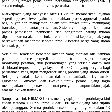
pendukung proses pemeliharan, perbaikan dan opersional (MRO)
serta meningkatkan produktivitas perusahaan industri.
Marketplace yang menyasar bisnis B2B ini memberikan layanan
seperti approval level, yaitu memudahkan proses approval produk
bagi buyer dan manajemen dalam satu proses untuk menunjang
transaksi jual beli antar perusahaan. Sistemnya transparansi, di mana
proses pemesanan, pembelian dan pengiriman barang mudah
dipantau karena akan dikirimkan email notifikasi kepada pihak yang
berkewajiban menerima laporan produk beserta harga yang sudah
temasuk pajak.
Selain itu, teradapat beberapa layanan yang menjadi nilai tambah
pada e-commerce penyedia alat industri ini, seperti adanya
monitoring pesanan, fitur perbandingan yang tersedia dalam satu
dashboard terpusat dan juga layanan Bluk Order, yang berguna bagi
perusahaan yang ingin mengorder ulang produk yang sudah dibeli.
Selanjutnya adalah kemudahan dalam memanfaatkan layanan E-
Quotation, E-invoice, dan E-faktur untuk pembeli yang ingin
mendapatkan surat penawaran, surat penagihan maupun faktur pajak
saat melakukan transaksi.
Sampai saat ini, KlikMRO terus melengkapi produk-produknya kini
sudah tersedia 100 ribu produk dari 180 merek yang bisa dipilih
oleh pelanggan. Semua produk tersebut tergabung ke dalam 13