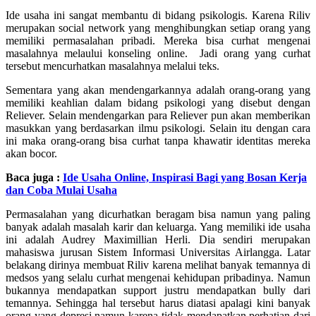
Ide usaha ini sangat membantu di bidang psikologis. Karena Riliv
merupakan social network yang menghibungkan setiap orang yang
memiliki permasalahan pribadi. Mereka bisa curhat mengenai
masalahnya melaului konseling online. Jadi orang yang curhat
tersebut mencurhatkan masalahnya melalui teks.
Sementara yang akan mendengarkannya adalah orang-orang yang
memiliki keahlian dalam bidang psikologi yang disebut dengan
Reliever. Selain mendengarkan para Reliever pun akan memberikan
masukkan yang berdasarkan ilmu psikologi. Selain itu dengan cara
ini maka orang-orang bisa curhat tanpa khawatir identitas mereka
akan bocor.
Baca juga :
Ide Usaha Online, Inspirasi Bagi yang Bosan Kerja
dan Coba Mulai Usaha
Permasalahan yang dicurhatkan beragam bisa namun yang paling
banyak adalah masalah karir dan keluarga. Yang memiliki ide usaha
ini adalah Audrey Maximillian Herli. Dia sendiri merupakan
mahasiswa jurusan Sistem Informasi Universitas Airlangga. Latar
belakang dirinya membuat Riliv karena melihat banyak temannya di
medsos yang selalu curhat mengenai kehidupan pribadinya. Namun
bukannya mendapatkan support justru mendapatkan bully dari
temannya. Sehingga hal tersebut harus diatasi apalagi kini banyak
orang yang depresi namun karena tidak mendapatkan perhatian dari