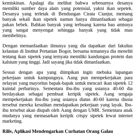
kemiskinan. Apalagi dia melihat bahwa sebenarnya desanya
memiliki sumber daya alam yang potensial, yakni ikan sepetek.
Desanya yang terletak di Bendungan Cirata Cianjur, memang
banyak sekali ikan sipetek namun hanya dimanfaatkan sebagai
pakan bebek. Bahkan banyak yang terbuang karena bau amisnya
yang sangat menyengat sehingga banyak yang tidak mau
membelinya.
Dengan memanfaatkan ilmunya yang dia dapatkan dari fakultas
kelautan di Institut Pertanian Bogor, bersama temannya dia meneliti
tentang ikan sipetek yang ternyata memiliki kandungan protein dan
kalsium yang tinggi. Jadi sayang jika tidak dimanfaatkan.
Sesuai dengan apa yang diimpikan ingin mebuka lapangan
pekerjaan untuk kampungnya. Aang pun mempekerjakan para
nelayan yang mayoritas bapak-bapak untuk mencari ikan sipetek 12
kuintal perharinya. Sementara ibu-ibu yang usianya 40-60 dia
berdayakan sebagai pembuat keripik sipetek. Aang sengaja
mempekerjakan ibu-ibu yang usianya diatas 40-60 karena diusia
tersebut mereka kesulitan mendapatkan pekerjaan yang layak. Ibu-
ibu tersebut akan diupah oleh Aang dengan UMR. Sementara anak
mudanya yang memasarkan keripik crispy sipetek lewat internet
marketing.
Riliv, Aplikasi Mendengarkan Curhatan Orang Galau