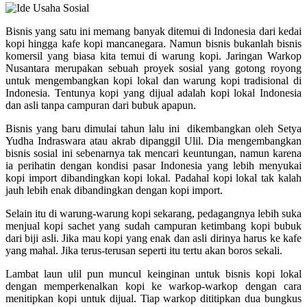
Bisnis yang satu ini memang banyak ditemui di Indonesia dari kedai
kopi hingga kafe kopi mancanegara. Namun bisnis bukanlah bisnis
komersil yang biasa kita temui di warung kopi. Jaringan Warkop
Nusantara merupakan sebuah proyek sosial yang gotong royong
untuk mengembangkan kopi lokal dan warung kopi tradisional di
Indonesia. Tentunya kopi yang dijual adalah kopi lokal Indonesia
dan asli tanpa campuran dari bubuk apapun.
Bisnis yang baru dimulai tahun lalu ini dikembangkan oleh Setya
Yudha Indraswara atau akrab dipanggil Ulil. Dia mengembangkan
bisnis sosial ini sebenarnya tak mencari keuntungan, namun karena
ia perihatin dengan kondisi pasar Indonesia yang lebih menyukai
kopi import dibandingkan kopi lokal. Padahal kopi lokal tak kalah
jauh lebih enak dibandingkan dengan kopi import.
Selain itu di warung-warung kopi sekarang, pedagangnya lebih suka
menjual kopi sachet yang sudah campuran ketimbang kopi bubuk
dari biji asli. Jika mau kopi yang enak dan asli dirinya harus ke kafe
yang mahal. Jika terus-terusan seperti itu tertu akan boros sekali.
Lambat laun ulil pun muncul keinginan untuk bisnis kopi lokal
dengan memperkenalkan kopi ke warkop-warkop dengan cara
menitipkan kopi untuk dijual. Tiap warkop dititipkan dua bungkus