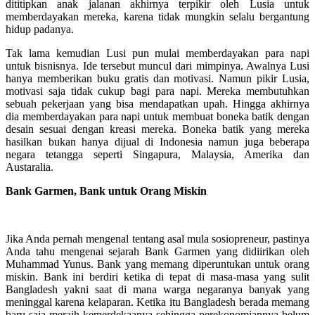
dititipkan anak jalanan akhirnya terpikir oleh Lusia untuk
memberdayakan mereka, karena tidak mungkin selalu bergantung
hidup padanya.
Tak lama kemudian Lusi pun mulai memberdayakan para napi
untuk bisnisnya. Ide tersebut muncul dari mimpinya. Awalnya Lusi
hanya memberikan buku gratis dan motivasi. Namun pikir Lusia,
motivasi saja tidak cukup bagi para napi. Mereka membutuhkan
sebuah pekerjaan yang bisa mendapatkan upah. Hingga akhirnya
dia memberdayakan para napi untuk membuat boneka batik dengan
desain sesuai dengan kreasi mereka. Boneka batik yang mereka
hasilkan bukan hanya dijual di Indonesia namun juga beberapa
negara tetangga seperti Singapura, Malaysia, Amerika dan
Austaralia.
Bank Garmen, Bank untuk Orang Miskin
Jika Anda pernah mengenal tentang asal mula sosiopreneur, pastinya
Anda tahu mengenai sejarah Bank Garmen yang didiirikan oleh
Muhammad Yunus. Bank yang memang diperuntukan untuk orang
miskin. Bank ini berdiri ketika di tepat di masa-masa yang sulit
Bangladesh yakni saat di mana warga negaranya banyak yang
meninggal karena kelaparan. Ketika itu Bangladesh berada memang
baru saja meraih kemerdekaanya sehingga perekonomiannya belum