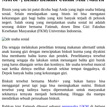
Bisnis yang satu ini patut dicoba bagi Anda yang ingin usaha bidang
sosial. Selain mendapatkan uang bisnis ini bisa mengatasi
kekurangan gizi bagi balita yang kini banyak terjadi di pelosok
negeri. Salah orang yang menjalankan usaha sosial ini adalah
seorang dokter bernama Fatimah, dosen Ilmu Gizi Fakultas
Kesehatan Masyarakat (FKM) Universitas Indonesia.
Dia sengaja melakukan penelitian tentang makanan alternatif untuk
anak kurang gizi dengan menciptakan biskuit kurma yang diyakini
bisa membantu balita kurus dan pendek. Penelitiannya tersebut
memang sengaja dia lakukan untuk menangani balita gizi buruk
yang harus ditangain serius dan kontinyu. Ide usaha tersebut muncul
saat ketika dirinya melihat daerah sekitar tempat tinggalnya, di
Depok banyak balita yang kekurangan gizi.
Biskuit tersebut bernama Morbi+ yang bukan hanya bisa
mengganjal perut tapi juga bisa meningkatkan nutrisi. Biskuit
tersebut yang tadinya hanya diperuntukan untuk masyarakat
sekitarnya ternyata menjadi berkembang. Hingga dia mampu
mendirikan sebuah perusahaan biskuit.
Bahkan kini Fatimah dikenal sebagai
pengusaha UKM
di bidang