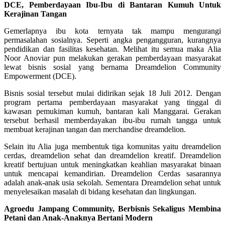
DCE, Pemberdayaan Ibu-Ibu di Bantaran Kumuh Untuk
Kerajinan Tangan
Gemerlapnya ibu kota ternyata tak mampu mengurangi
permasalahan sosialnya. Seperti angka pengangguran, kurangnya
pendidikan dan fasilitas kesehatan. Melihat itu semua maka Alia
Noor Anoviar pun melakukan gerakan pemberdayaan masyarakat
lewat bisnis sosial yang bernama Dreamdelion Community
Empowerment (DCE).
Bisnis sosial tersebut mulai didirikan sejak 18 Juli 2012. Dengan
program pertama pemberdayaan masyarakat yang tinggal di
kawasan pemukiman kumuh, bantaran kali Manggarai. Gerakan
tersebut berhasil memberdayakan ibu-ibu rumah tangga untuk
membuat kerajinan tangan dan merchandise dreamdelion.
Selain itu Alia juga membentuk tiga komunitas yaitu dreamdelion
cerdas, dreamdelion sehat dan dreamdelion kreatif. Dreamdelion
kreatif bertujuan untuk meningkatkan keahlian masyarakat binaan
untuk mencapai kemandirian. Dreamdelion Cerdas sasarannya
adalah anak-anak usia sekolah. Sementara Dreamdelion sehat untuk
menyelesaikan masalah di bidang kesehatan dan lingkungan.
Agroedu Jampang Community, Berbisnis Sekaligus Membina
Petani dan Anak-Anaknya Bertani Modern