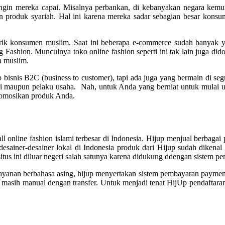
ingin mereka capai. Misalnya perbankan, di kebanyakan negara kemu
 produk syariah. Hal ini karena mereka sadar sebagian besar konsum
lirik konsumen muslim. Saat ini beberapa e-commerce sudah banyak 
Fashion. Munculnya toko online fashion seperti ini tak lain juga dido
a muslim.
bisnis B2C (business to customer), tapi ada juga yang bermain di seg
si maupun pelaku usaha. Nah, untuk Anda yang berniat untuk mulai us
promosikan produk Anda.
 online fashion islami terbesar di Indonesia. Hijup menjual berbagai p
esainer-desainer lokal di Indonesia produk dari Hijup sudah dikenal 
itus ini diluar negeri salah satunya karena didukung ddengan sistem
 layanan berbahasa asing, hijup menyertakan sistem pembayaran paym
 masih manual dengan transfer. Untuk menjadi tenat HijUp pendaftara