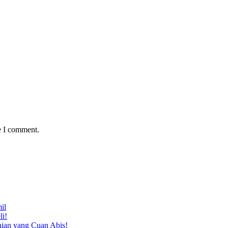
e I comment.
il
li!
nian yang Cuan Abis!