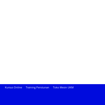
Kursus Online
Training Pensiunan
Toko Mesin UKM