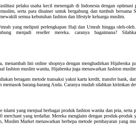
emfasilitasi pelaku usaha kecil menengah di Indonesia dengan optim
muslim, serta para disainer untuk bergabung dan tumbuh bersama Sa
mewakili semua kebutuhan fashion dan lifestyle keluarga muslim.
 Umrah yang meliputi perlengkapan Haji dan Umrah hingga oleh-oleh
bung menjadi reseller mereka. caranya bagaimana? Silah
a, menambah lini online shopnya dengan menghadirkan Hijabenka pada
jual fashion muslim wanita, Hijabenka juga menawarkan fashion muslim 
akan beragam metode transaksi yakni kartu kredit, transfer bank, da
in memasok barang-barang Anda. Caranya mudah silahkan kirimkan det
islami yang menjual berbagai produk fashion wanita dan pria, serta p
 70 merchant yang terdaftar. Mereka menglaim dengan produk-produk y
, Muslim Market menawarkan berbepa metode pembayaran yang mudah 