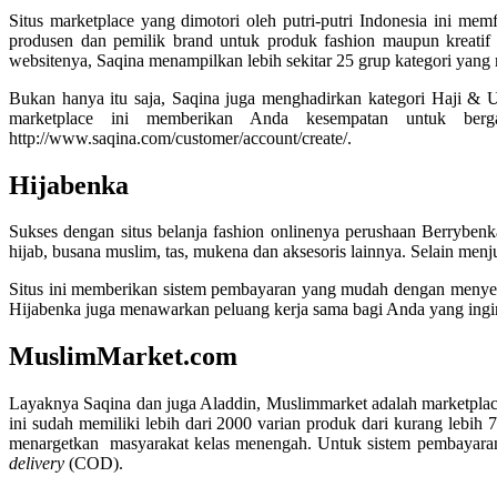
Situs marketplace yang dimotori oleh putri-putri Indonesia ini m
produsen dan pemilik brand untuk produk fashion maupun kreatif 
websitenya, Saqina menampilkan lebih sekitar 25 grup kategori yang 
Bukan hanya itu saja, Saqina juga menghadirkan kategori Haji &
marketplace ini memberikan Anda kesempatan untuk berga
http://www.saqina.com/customer/account/create/.
Hijabenka
Sukses dengan situs belanja fashion onlinenya perushaan Berrybenk
hijab, busana muslim, tas, mukena dan aksesoris lainnya. Selain men
Situs ini memberikan sistem pembayaran yang mudah dengan menyedi
Hijabenka juga menawarkan peluang kerja sama bagi Anda yang ing
MuslimMarket.com
Layaknya Saqina dan juga Aladdin, Muslimmarket adalah marketplace 
ini sudah memiliki lebih dari 2000 varian produk dari kurang lebih
menargetkan masyarakat kelas menengah. Untuk sistem pembayaran
delivery
(COD).