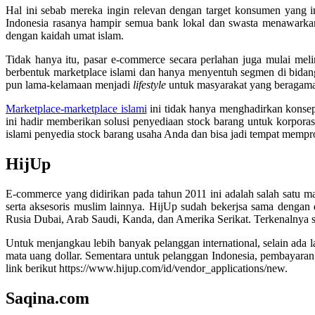
Hal ini sebab mereka ingin relevan dengan target konsumen yang 
Indonesia rasanya hampir semua bank lokal dan swasta menawarkan
dengan kaidah umat islam.
Tidak hanya itu, pasar e-commerce secara perlahan juga mulai me
berbentuk marketplace islami dan hanya menyentuh segmen di bidang 
pun lama-kelamaan menjadi
lifestyle
untuk masyarakat yang beragam
Marketplace-marketplace islami
ini tidak hanya menghadirkan konsep 
ini hadir memberikan solusi penyediaan stock barang untuk korpora
islami penyedia stock barang usaha Anda dan bisa jadi tempat mem
HijUp
E-commerce yang didirikan pada tahun 2011 ini adalah salah satu mall
serta aksesoris muslim lainnya. HijUp sudah bekerjsa sama dengan d
Rusia Dubai, Arab Saudi, Kanda, dan Amerika Serikat. Terkenalnya s
Untuk menjangkau lebih banyak pelanggan international, selain ada
mata uang dollar. Sementara untuk pelanggan Indonesia, pembayaran
link berikut https://www.hijup.com/id/vendor_applications/new.
Saqina.com