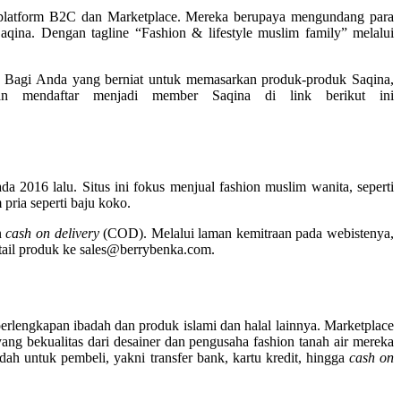
asi platform B2C dan Marketplace. Mereka berupaya mengundang para
qina. Dengan tagline “Fashion & lifestyle muslim family” melalui
. Bagi Anda yang berniat untuk memasarkan produk-produk Saqina,
kan mendaftar menjadi member Saqina di link berikut ini
 2016 lalu. Situs ini fokus menjual fashion muslim wanita, seperti
pria seperti baju koko.
n
cash on delivery
(COD). Melalui laman kemitraan pada webistenya,
ail produk ke sales@berrybenka.com.
erlengkapan ibadah dan produk islami dan halal lainnya. Marketplace
ang bekualitas dari desainer dan pengusaha fashion tanah air mereka
untuk pembeli, yakni transfer bank, kartu kredit, hingga
cash on