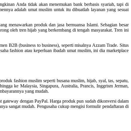
ngkinan Anda tidak akan menemukan bank berbasis syariah, tapi di
ennya adalah umat muslim untuk itu dibuatlah layanan yang sesuai
yang menawarkan produk dan jasa bernuansa Islami. Sebagian besar
rong oleh tren hijab yang berkembang di tengah masyarakat. Tren ini
men B2B (business to business), seperti misalnya Azzam Trade. Situs
aha fashion atau keperluan ibadah umat muslim, ini dia marketplace
roduk fashion muslim seperti busana muslim, hijab, syal, tas, sepatu,
hingga ke Malaysia, Singapura, Australia, Prancis, Inggrism Jerman,
 pembayarannya yang mudah.
ent gateway dengan PayPal. Harga produk pun sudah dikonversi dalam
nnya sangat mudah. Pengusaha cukup mengisi formulir pendaftaran di