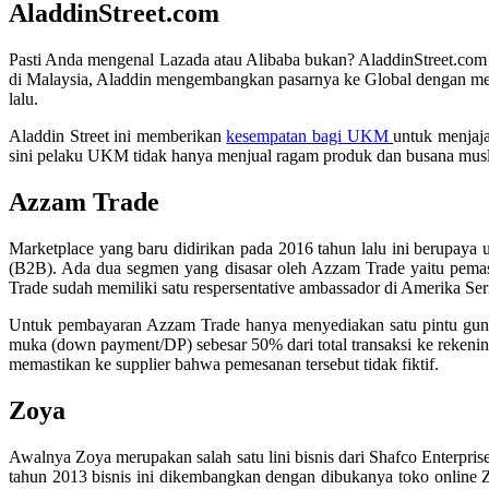
AladdinStreet.com
Pasti Anda mengenal Lazada atau Alibaba bukan? AladdinStreet.com s
di Malaysia, Aladdin mengembangkan pasarnya ke Global dengan mem
lalu.
Aladdin Street ini memberikan
kesempatan bagi UKM
untuk menjaja
sini pelaku UKM tidak hanya menjual ragam produk dan busana muslim 
Azzam Trade
Marketplace yang baru didirikan pada 2016 tahun lalu ini berupay
(B2B). Ada dua segmen yang disasar oleh Azzam Trade yaitu pemaso
Trade sudah memiliki satu respersentative ambassador di Amerika Seri
Untuk pembayaran Azzam Trade hanya menyediakan satu pintu guna m
muka (down payment/DP) sebesar 50% dari total transaksi ke rekenin
memastikan ke supplier bahwa pemesanan tersebut tidak fiktif.
Zoya
Awalnya Zoya merupakan salah satu lini bisnis dari Shafco Enterpri
tahun 2013 bisnis ini dikembangkan dengan dibukanya toko online Z