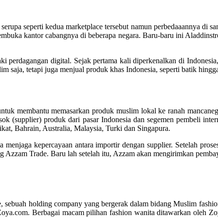
erupa seperti kedua marketplace tersebut namun perbedaaannya di san
buka kantor cabangnya di beberapa negara. Baru-baru ini Aladdinst
ki perdagangan digital. Sejak pertama kali diperkenalkan di Indonesi
saja, tetapi juga menjual produk khas Indonesia, seperti batik hingga
a untuk membantu memasarkan produk muslim lokal ke ranah mancanegar
k (supplier) produk dari pasar Indonesia dan segemen pembeli intern
kat, Bahrain, Australia, Malaysia, Turki dan Singapura.
enjaga kepercayaan antara importir dengan supplier. Setelah prose
g Azzam Trade. Baru lah setelah itu, Azzam akan mengirimkan pembaya
se, sebuah holding company yang bergerak dalam bidang Muslim fashio
oya.com. Berbagai macam pilihan fashion wanita ditawarkan oleh Zoya