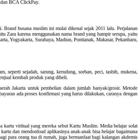
, dan BCA ClickPay.
 Brand busana muslim ini mulai dikenal sejak 2011 lalu. Perjalanan
 yaitu Zara karena menggunakan nama brand yang hampir serupa, yaitu
akarta, Yogyakarta, Surabaya, Madiun, Pontianak, Makasar, Pekanbaru,
, seperti sejadah, sarung, kerudung, sorban, peci, tasbih, mukena,
enjual kembali produk yang dibeli.
aerah Jakarta untuk pembelian dalam jumlah banyak/grosir. Metode
yaran ada proses konfirmasi yang harus dilakukan, caranya dengan
a kartu viritual yang mereka sebut Kartu Muslim. Media belajar solat
kartu dan mendonload aplikasinya anak-anak bisa belajar bagaimana
agi para orang tua di rumah, juga bermanfaat bagi kalangan akdemis