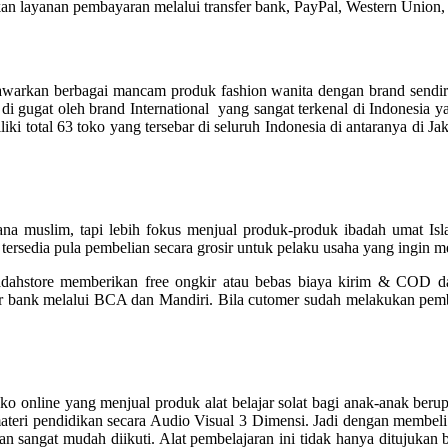
n layanan pembayaran melalui transfer bank, PayPal, Western Union
awarkan berbagai mancam produk fashion wanita dengan brand sendiri.
t di gugat oleh brand International yang sangat terkenal di Indonesia
iki total 63 toko yang tersebar di seluruh Indonesia di antaranya di J
na muslim, tapi lebih fokus menjual produk-produk ibadah umat Islam
tersedia pula pembelian secara grosir untuk pelaku usaha yang ingin m
ajadahstore memberikan free ongkir atau bebas biaya kirim & COD d
r bank melalui BCA dan Mandiri. Bila cutomer sudah melakukan pemba
ko online yang menjual produk alat belajar solat bagi anak-anak berup
eri pendidikan secara Audio Visual 3 Dimensi. Jadi dengan membeli 
sangat mudah diikuti. Alat pembelajaran ini tidak hanya ditujukan b