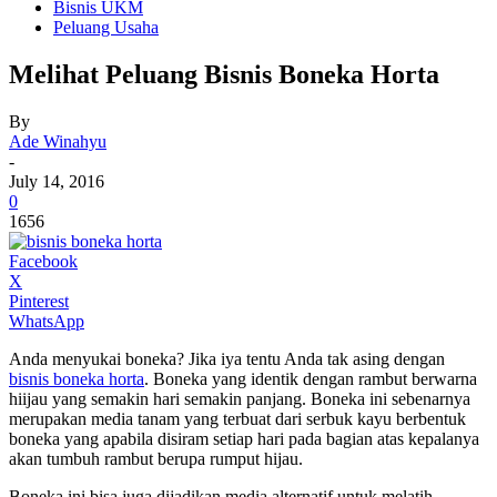
Bisnis UKM
Peluang Usaha
Melihat Peluang Bisnis Boneka Horta
By
Ade Winahyu
-
July 14, 2016
0
1656
Facebook
X
Pinterest
WhatsApp
Anda menyukai boneka? Jika iya tentu Anda tak asing dengan
bisnis boneka horta
. Boneka yang identik dengan rambut berwarna
hiijau yang semakin hari semakin panjang. Boneka ini sebenarnya
merupakan media tanam yang terbuat dari serbuk kayu berbentuk
boneka yang apabila disiram setiap hari pada bagian atas kepalanya
akan tumbuh rambut berupa rumput hijau.
Boneka ini bisa juga dijadikan media alternatif untuk melatih