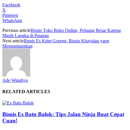
Facebook
X
Pinterest
WhatsApp
Previous article
Bisnis Toko Buku Online, Peluang Besar Karena
Masih Langka di Pasaran
Next article
Bisnis Es Krim Goreng, Bisnis Khayalan yang
Menguntungkan
Ade Winahyu
RELATED ARTICLES
Bisnis Es Batu Balok: Tips Jalan Ninja Buat Cepat
Cuan!