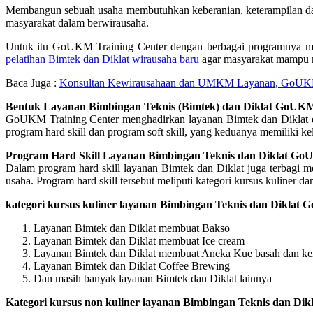
Membangun sebuah usaha membutuhkan keberanian, keterampilan dan 
masyarakat dalam berwirausaha.
Untuk itu GoUKM Training Center dengan berbagai programnya me
pelatihan Bimtek dan Diklat wirausaha baru
agar masyarakat mampu 
Baca Juga :
Konsultan Kewirausahaan dan UMKM Layanan, GoUKM
Bentuk Layanan Bimbingan Teknis (Bimtek) dan Diklat GoUKM
GoUKM Training Center menghadirkan layanan Bimtek dan Diklat de
program hard skill dan program soft skill, yang keduanya memiliki k
Program Hard Skill Layanan Bimbingan Teknis dan Diklat Go
Dalam program hard skill layanan Bimtek dan Diklat juga terbagi m
usaha. Program hard skill tersebut meliputi kategori kursus kuliner da
kategori kursus kuliner layanan Bimbingan Teknis dan Diklat
Layanan Bimtek dan Diklat membuat Bakso
Layanan Bimtek dan Diklat membuat Ice cream
Layanan Bimtek dan Diklat membuat Aneka Kue basah dan ke
Layanan Bimtek dan Diklat Coffee Brewing
Dan masih banyak layanan Bimtek dan Diklat lainnya
Kategori kursus non kuliner layanan Bimbingan Teknis dan Di