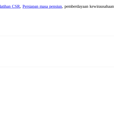
latihan CSR
,
Persiapan masa pensiun
, pemberdayaan kewirausahaan