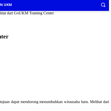
IN UKM
klat dari GoUKM Training Center
ter
 tujuan dapat mendorong menumbuhkan wirausaha baru. Melihat dari