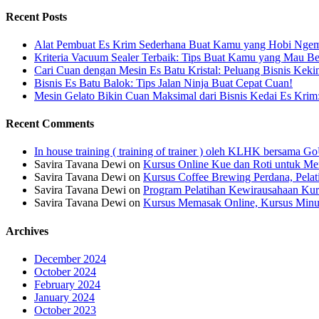
Recent Posts
Alat Pembuat Es Krim Sederhana Buat Kamu yang Hobi Ngem
Kriteria Vacuum Sealer Terbaik: Tips Buat Kamu yang Mau Be
Cari Cuan dengan Mesin Es Batu Kristal: Peluang Bisnis Keki
Bisnis Es Batu Balok: Tips Jalan Ninja Buat Cepat Cuan!
Mesin Gelato Bikin Cuan Maksimal dari Bisnis Kedai Es Krim
Recent Comments
In house training ( training of trainer ) oleh KLHK bersama
Savira Tavana Dewi
on
Kursus Online Kue dan Roti untuk Men
Savira Tavana Dewi
on
Kursus Coffee Brewing Perdana, Pela
Savira Tavana Dewi
on
Program Pelatihan Kewirausahaan Kur
Savira Tavana Dewi
on
Kursus Memasak Online, Kursus Minu
Archives
December 2024
October 2024
February 2024
January 2024
October 2023