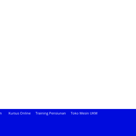
an
Kursus Online
Training Pensiunan
Toko Mesin UKM