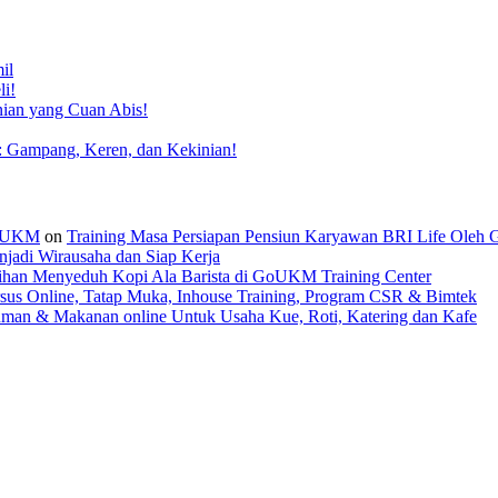
il
li!
nian yang Cuan Abis!
: Gampang, Keren, dan Kekinian!
 GoUKM
on
Training Masa Persiapan Pensiun Karyawan BRI Life Oleh
jadi Wirausaha dan Siap Kerja
tihan Menyeduh Kopi Ala Barista di GoUKM Training Center
sus Online, Tatap Muka, Inhouse Training, Program CSR & Bimtek
man & Makanan online Untuk Usaha Kue, Roti, Katering dan Kafe