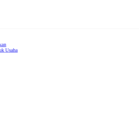
kan
tuk Usaha