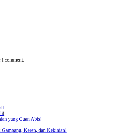
e I comment.
il
li!
nian yang Cuan Abis!
: Gampang, Keren, dan Kekinian!