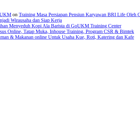
 GoUKM
on
Training Masa Persiapan Pensiun Karyawan BRI Life Oleh
jadi Wirausaha dan Siap Kerja
tihan Menyeduh Kopi Ala Barista di GoUKM Training Center
sus Online, Tatap Muka, Inhouse Training, Program CSR & Bimtek
man & Makanan online Untuk Usaha Kue, Roti, Katering dan Kafe