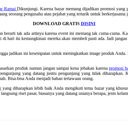
zar Ramai
Dikunjungi. Karena bazar memang dijadikan promosi yang p
ng seorang pengusaha atau pejabat yang tertarik untuk berkerjasama 
DOWNLOAD GRATIS
DISINI
an berarti tak ada artinya karena event ini memang tak cuma-cuma. K
di hari itu kemungkinan mereka akan membeli pasti ada. Jadi janga
hingga jadikan ini kesempatan untuk meningkatkan image produk Anda.
masarkan produk namun jangan sampai kena jebakan karena
promosi b
ya pengunjung yang datang justru pengunjung yang tidak diharapkan.
mah. Bisa-bisa Anda menjadi bahan tertawaan orang.
yang diharapkan lebih baik Anda mengikuti tema bazar yang khusus. 
langsung riset pasar, biasanya yang datang usianya berapa, jenis kelam
!