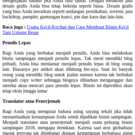
mengerjakan namun jika Anda bisa santai. Dengan melakoni jasa
desain grafis Anda bisa tetap bekerja seperti biasa. Desain grafis
yang bisa Anda tawarkan seperti undangan pernikahan, sovenir, jasa
backdrop, pamplet, gantungan kunci, pin dan kaos dan lain-lain.
Baca juga :
Usaha Kecil-Kecilan dan Cara Membuat Bisnis Kecil
Tapi Untung Besar
Penulis Lepas
Bagi Anda yang berbakat menjadi penulis, Anda bisa melakukan
bisnis sampingan menjadi penulis lepas. Tak mesti memiliki blog
pribadi, Anda bisa menlamar menjadi penulis lepas di blog orang
lain. Biasanya per artikel akan dihitung fee-nya. Saat ini banyak
orang yang memiliki blog untuk jualan namun karena tak berbakat
menjadi copy writer sehingga blognya dibiarkan menganggur dan
mereka akan mencari para penulis lepas. Bisnis ini diprediksi akan
tetap eksis hingga lama/
Translator atau Penerjemah
Bagi Anda yang mengusai bahasa asing sayang sekali jika tidak
memanfaatkan kemampuan Anda untuk dijadikan bisnis sampingan.
Menjadi translator atau penerjemah menjadi suatu peluang bisnis
sampingan 2018, mengapa demikian. Karena saat arus globalisasi
masuk ternyata tak diimbangi dengan kemampuan berbahasa asing