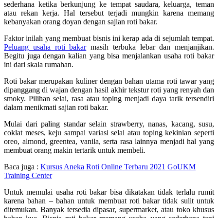
sederhana ketika berkunjung ke tempat saudara, keluarga, teman
atau rekan kerja. Hal tersebut terjadi mungkin karena memang
kebanyakan orang doyan dengan sajian roti bakar.
Faktor inilah yang membuat bisnis ini kerap ada di sejumlah tempat.
Peluang usaha roti bakar
masih terbuka lebar dan menjanjikan.
Begitu juga dengan kalian yang bisa menjalankan usaha roti bakar
ini dari skala rumahan.
Roti bakar merupakan kuliner dengan bahan utama roti tawar yang
dipanggang di wajan dengan hasil akhir tekstur roti yang renyah dan
smoky. Pilihan selai, rasa atau toping menjadi daya tarik tersendiri
dalam menikmati sajian roti bakar.
Mulai dari paling standar selain strawberry, nanas, kacang, susu,
coklat meses, keju sampai variasi selai atau toping kekinian seperti
oreo, almond, greentea, vanila, serta rasa lainnya menjadi hal yang
membuat orang makin tertarik untuk membeli.
Baca juga :
Kursus Aneka Roti Online Terbaru 2021 GoUKM
Training Center
Untuk memulai usaha roti bakar bisa dikatakan tidak terlalu rumit
karena bahan – bahan untuk membuat roti bakar tidak sulit untuk
ditemukan. Banyak tersedia dipasar, supermarket, atau toko khusus