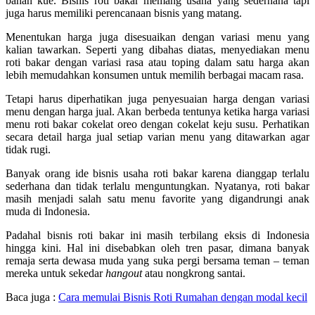
bahan kue. Bisnis roti bakar memang usaha yang sederhana tapi
juga harus memiliki perencanaan bisnis yang matang.
Menentukan harga juga disesuaikan dengan variasi menu yang
kalian tawarkan. Seperti yang dibahas diatas, menyediakan menu
roti bakar dengan variasi rasa atau toping dalam satu harga akan
lebih memudahkan konsumen untuk memilih berbagai macam rasa.
Tetapi harus diperhatikan juga penyesuaian harga dengan variasi
menu dengan harga jual. Akan berbeda tentunya ketika harga variasi
menu roti bakar cokelat oreo dengan cokelat keju susu. Perhatikan
secara detail harga jual setiap varian menu yang ditawarkan agar
tidak rugi.
Banyak orang ide bisnis usaha roti bakar karena dianggap terlalu
sederhana dan tidak terlalu menguntungkan. Nyatanya, roti bakar
masih menjadi salah satu menu favorite yang digandrungi anak
muda di Indonesia.
Padahal bisnis roti bakar ini masih terbilang eksis di Indonesia
hingga kini. Hal ini disebabkan oleh tren pasar, dimana banyak
remaja serta dewasa muda yang suka pergi bersama teman – teman
mereka untuk sekedar
hangout
atau nongkrong santai.
Baca juga :
Cara memulai Bisnis Roti Rumahan dengan modal kecil