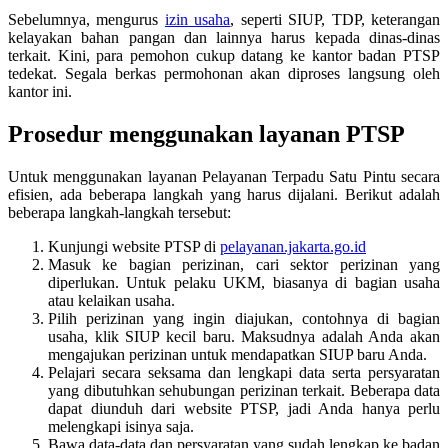
Sebelumnya, mengurus
izin usaha
, seperti SIUP, TDP, keterangan
kelayakan bahan pangan dan lainnya harus kepada dinas-dinas
terkait. Kini, para pemohon cukup datang ke kantor badan PTSP
tedekat. Segala berkas permohonan akan diproses langsung oleh
kantor ini.
Prosedur menggunakan layanan PTSP
Untuk menggunakan layanan Pelayanan Terpadu Satu Pintu secara
efisien, ada beberapa langkah yang harus dijalani. Berikut adalah
beberapa langkah-langkah tersebut:
Kunjungi website PTSP di
pelayanan.jakarta.go.id
Masuk ke bagian perizinan, cari sektor perizinan yang
diperlukan. Untuk pelaku UKM, biasanya di bagian usaha
atau kelaikan usaha.
Pilih perizinan yang ingin diajukan, contohnya di bagian
usaha, klik SIUP kecil baru. Maksudnya adalah Anda akan
mengajukan perizinan untuk mendapatkan SIUP baru Anda.
Pelajari secara seksama dan lengkapi data serta persyaratan
yang dibutuhkan sehubungan perizinan terkait. Beberapa data
dapat diunduh dari website PTSP, jadi Anda hanya perlu
melengkapi isinya saja.
Bawa data-data dan persyaratan yang sudah lengkap ke badan