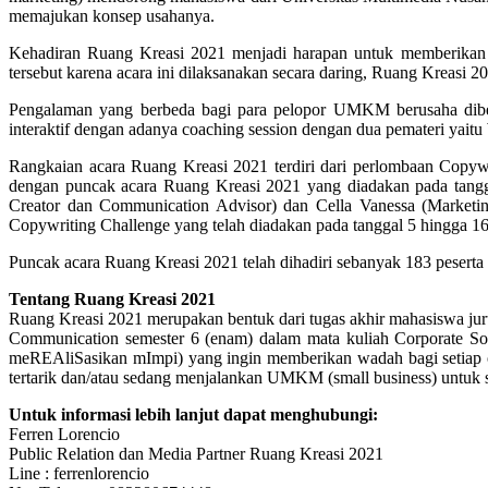
memajukan konsep usahanya.
Kehadiran Ruang Kreasi 2021 menjadi harapan untuk memberikan
tersebut karena acara ini dilaksanakan secara daring, Ruang Kreasi
Pengalaman yang berbeda bagi para pelopor UMKM berusaha diberi
interaktif dengan adanya coaching session dengan dua pemateri yait
Rangkaian acara Ruang Kreasi 2021 terdiri dari perlombaan Copywr
dengan puncak acara Ruang Kreasi 2021 yang diadakan pada tangg
Creator dan Communication Advisor) dan Cella Vanessa (Marketing
Copywriting Challenge yang telah diadakan pada tanggal 5 hingga 16
Puncak acara Ruang Kreasi 2021 telah dihadiri sebanyak 183 peserta
Tentang Ruang Kreasi 2021
Ruang Kreasi 2021 merupakan bentuk dari tugas akhir mahasiswa jur
Communication semester 6 (enam) dalam mata kuliah Corporate Soc
meREAliSasikan mImpi) yang ingin memberikan wadah bagi setiap o
tertarik dan/atau sedang menjalankan UMKM (small business) untuk s
Untuk informasi lebih lanjut dapat menghubungi:
Ferren Lorencio
Public Relation dan Media Partner Ruang Kreasi 2021
Line : ferrenlorencio