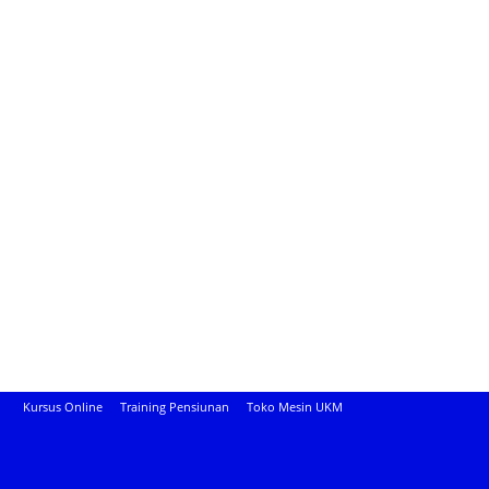
Kursus Online
Training Pensiunan
Toko Mesin UKM