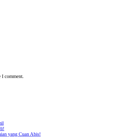
e I comment.
il
li!
nian yang Cuan Abis!