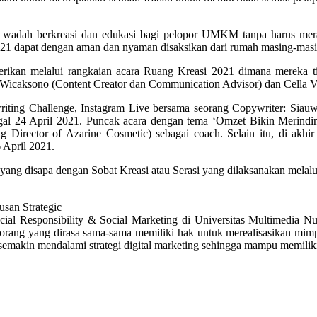
 wadah berkreasi dan edukasi bagi pelopor UMKM tanpa harus mer
 2021 dapat dengan aman dan nyaman disaksikan dari rumah masing-mas
kan melalui rangkaian acara Ruang Kreasi 2021 dimana mereka tidak
u Wicaksono (Content Creator dan Communication Advisor) dan Cella V
iting Challenge, Instagram Live bersama seorang Copywriter: Siauw
al 24 April 2021. Puncak acara dengan tema ‘Omzet Bikin Merindin
 Director of Azarine Cosmetic) sebagai coach. Selain itu, di akh
 April 2021.
 yang disapa dengan Sobat Kreasi atau Serasi yang dilaksanakan melal
usan Strategic
ial Responsibility & Social Marketing di Universitas Multimedia N
rang yang dirasa sama-sama memiliki hak untuk merealisasikan mimpi
emakin mendalami strategi digital marketing sehingga mampu memiliki 