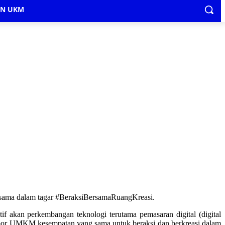
IN UKM
rsama dalam tagar #BeraksiBersamaRuangKreasi.
 akan perkembangan teknologi terutama pemasaran digital (digital
por UMKM kesempatan yang sama untuk beraksi dan berkreasi dalam