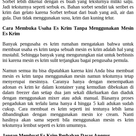
Sorbet lebih dikenal dengan es buah yang teksturnya miliki salju.
Jadi teksturnya seperti serbuk es. Bahan sorbet sendiri tak seribet es
krim dan gelato karena Sorbet terbuat dari buah yang asli, air dan
gula. Dan tidak menggunakan susu, krim dan kuning telur.
Cara Membuka Usaha Es Krim Tanpa Menggunakan Mesin
Es Krim
Banyak pengusaha es krim rumahan mengatakan bahwa untuk
membuat usaha es krim tanpa sebuah mesin es krim adalah hal yang
mustahil. Sehingga banyak yang mengurungkan niat untuk berbisnis
ini karena mesin es krim sulit terjangkau bagai pengusaha pemula.
Namun semua itu bisa dipatahkan karena kini Anda bisa membuat
mesin es krim tanpa menggunakan mesin namun teksturnya tetap
menyerupai mesinnya. Caranya hanya dengan menempatkan
adonan es krim ke dalam kontainer yang kemudian dibekukan di
dalam freezer dan setiap dua jam sekali dikeluarkan dan diaduk
dengan menggunakan mixer atau aduk manual. Biasanya proses
pengadukan tak terlalu lama hanya 4 hingga 5 kali adukan sudah
cukup. Cara membuat es krim seperti ini tentunya lebih lama
dibandingkan dengan menggunakan mesin ice cream. Nanti
hasilnya akan sama seperti bila menggunakan mesin es krim
teksturnya lembut seperti es krim umumnya.
Jangan Membuat Es Krim Berbahan Dasar Anggur