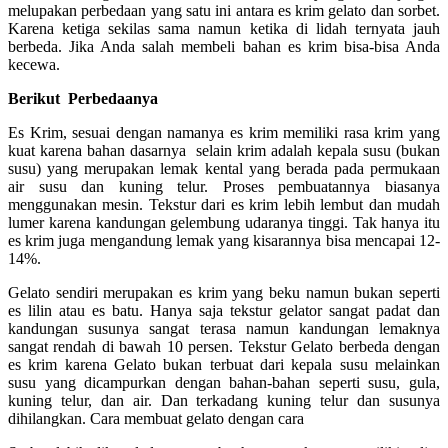
melupakan perbedaan yang satu ini antara es krim gelato dan sorbet.
Karena ketiga sekilas sama namun ketika di lidah ternyata jauh
berbeda. Jika Anda salah membeli bahan es krim bisa-bisa Anda
kecewa.
Berikut
P
erbedaanya
Es Krim, sesuai dengan namanya es krim memiliki rasa krim yang
kuat karena bahan dasarnya selain krim adalah kepala susu (bukan
susu) yang merupakan lemak kental yang berada pada permukaan
air susu dan kuning telur. Proses pembuatannya biasanya
menggunakan mesin. Tekstur dari es krim lebih lembut dan mudah
lumer karena kandungan gelembung udaranya tinggi. Tak hanya itu
es krim juga mengandung lemak yang kisarannya bisa mencapai 12-
14%.
Gelato sendiri merupakan es krim yang beku namun bukan seperti
es lilin atau es batu. Hanya saja tekstur gelator sangat padat dan
kandungan susunya sangat terasa namun kandungan lemaknya
sangat rendah di bawah 10 persen. Tekstur Gelato berbeda dengan
es krim karena Gelato bukan terbuat dari kepala susu melainkan
susu yang dicampurkan dengan bahan-bahan seperti susu, gula,
kuning telur, dan air. Dan terkadang kuning telur dan susunya
dihilangkan. Cara membuat gelato dengan cara