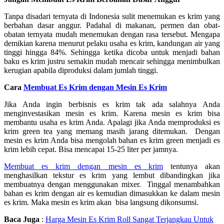
Tanpa disadari ternyata di Indonesia sulit menemukan es krim yang
berbahan dasar anggur. Padahal di makanan, permen dan obat-
obatan ternyata mudah menemukan dengan rasa tersebut. Mengapa
demikian karena menurut pelaku usaha es krim, kandungan air yang
tinggi hingga 84%. Sehingga ketika dicoba untuk menjadi bahan
baku es krim justru semakin mudah mencair sehingga menimbulkan
kerugian apabila diproduksi dalam jumlah tinggi.
Cara
Membuat Es Krim dengan Mesin Es Krim
Jika Anda ingin berbisnis es krim tak ada salahnya Anda
menginvestasikan mesin es krim. Karena mesin es krim bisa
membantu usaha es krim Anda. Apalagi jika Anda memproduksi es
krim green tea yang memang masih jarang ditemukan. Dengan
mesin es krim Anda bisa mengolah bahan es krim green menjadi es
krim lebih cepat. Bisa mencapai 15-25 liter per jamnya.
Membuat es krim dengan mesin es krim
tentunya akan
menghasilkan tekstur es krim yang lembut dibandingkan jika
membuatnya dengan menggunakan mixer. Tinggal menambahkan
bahan es krim dengan air es kemudian dimasukkan ke dalam mesin
es krim. Maka mesin es krim akan bisa langsung dikonsumsi.
Baca Juga
:
Harga Mesin Es Krim Roll Sangat Terjangkau Untuk