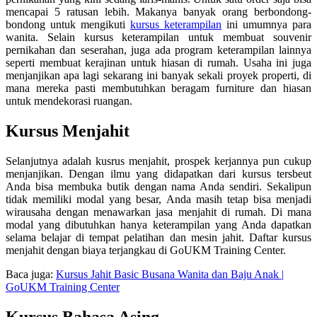
mencapai 5 ratusan lebih. Makanya banyak orang berbondong-
bondong untuk mengikuti
kursus keterampilan
ini umumnya para
wanita. Selain kursus keterampilan untuk membuat souvenir
pernikahan dan seserahan, juga ada program keterampilan lainnya
seperti membuat kerajinan untuk hiasan di rumah. Usaha ini juga
menjanjikan apa lagi sekarang ini banyak sekali proyek properti, di
mana mereka pasti membutuhkan beragam furniture dan hiasan
untuk mendekorasi ruangan.
Kursus Menjahit
Selanjutnya adalah kusrus menjahit, prospek kerjannya pun cukup
menjanjikan. Dengan ilmu yang didapatkan dari kursus tersbeut
Anda bisa membuka butik dengan nama Anda sendiri. Sekalipun
tidak memiliki modal yang besar, Anda masih tetap bisa menjadi
wirausaha dengan menawarkan jasa menjahit di rumah. Di mana
modal yang dibutuhkan hanya keterampilan yang Anda dapatkan
selama belajar di tempat pelatihan dan mesin jahit. Daftar kursus
menjahit dengan biaya terjangkau di GoUKM Training Center.
Baca juga:
Kursus Jahit Basic Busana Wanita dan Baju Anak |
GoUKM Training Center
Kursus Bahasa Asing