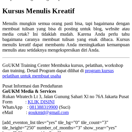
Kursus Menulis Kreatif
Menulis mungkin semua orang pasti bisa, tapi bagaimana dengan
membuat tulisan yang bisa di posting untuk blog, website atau
media cetak? Ini tidaklah mudah. Karena Anda perlu tahu
bagaimana caranya membuat tulisan yang enak dibaca. Kursus
menulis kreatif dapat membantu Anda meningkatkan kemampuan
menulis atau setidaknya mengekspresikan diri Anda.
GoUKM Training Center Membuka kursus, pelatihan, workshop
dan training. Detail Program dapat dilihat di
program kursus
pelatihan untuk membuat usaha
Pusat Informasi dan Pendaftaran
GoUKM Media & Services
Rukan Wiratech Lt 3, Jalan Gunung Sahari Xl no 76A Jakarta Pusat
Form :
KLIK DISINI
WhatsApp :
081388319900
(Suci)
eMail :
goukmid@gmail.com
[add_eventon_list tiles=”yes” tile_bg=”0″ tile_count=”3″
tile_height=”250″ number_of_months=”3″ show_year=”yes”