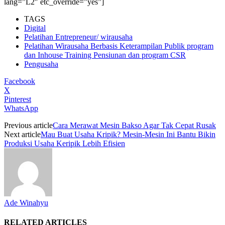
lang=”L2″ etc_override=”yes”]
TAGS
Digital
Pelatihan Entrepreneur/ wirausaha
Pelatihan Wirausaha Berbasis Keterampilan Publik program
dan Inhouse Training Pensiunan dan program CSR
Pengusaha
Facebook
X
Pinterest
WhatsApp
Previous article
Cara Merawat Mesin Bakso Agar Tak Cepat Rusak
Next article
Mau Buat Usaha Kripik? Mesin-Mesin Ini Bantu Bikin
Produksi Usaha Keripik Lebih Efisien
Ade Winahyu
RELATED ARTICLES