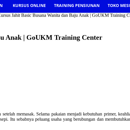
AN
KURSUS ONLINE
TRAINING PENSIUNAN
TOKO MES
ursus Jahit Basic Busana Wanita dan Baju Anak | GoUKM Training C
aju Anak | GoUKM Training Center
 setelah memasak. Selama pakaian menjadi kebutuhan primer, keahlian
 sepi. Itu sebabnya peluang usaha yang berubungan dan membutuhkan k