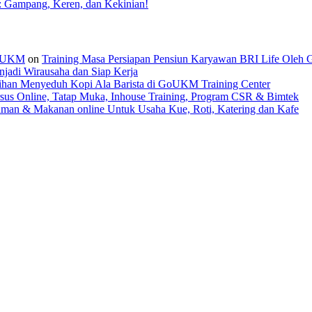
: Gampang, Keren, dan Kekinian!
 GoUKM
on
Training Masa Persiapan Pensiun Karyawan BRI Life Oleh
jadi Wirausaha dan Siap Kerja
tihan Menyeduh Kopi Ala Barista di GoUKM Training Center
sus Online, Tatap Muka, Inhouse Training, Program CSR & Bimtek
man & Makanan online Untuk Usaha Kue, Roti, Katering dan Kafe