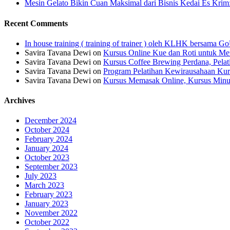
Mesin Gelato Bikin Cuan Maksimal dari Bisnis Kedai Es Krim
Recent Comments
In house training ( training of trainer ) oleh KLHK bersama
Savira Tavana Dewi
on
Kursus Online Kue dan Roti untuk Men
Savira Tavana Dewi
on
Kursus Coffee Brewing Perdana, Pela
Savira Tavana Dewi
on
Program Pelatihan Kewirausahaan Kur
Savira Tavana Dewi
on
Kursus Memasak Online, Kursus Minu
Archives
December 2024
October 2024
February 2024
January 2024
October 2023
September 2023
July 2023
March 2023
February 2023
January 2023
November 2022
October 2022