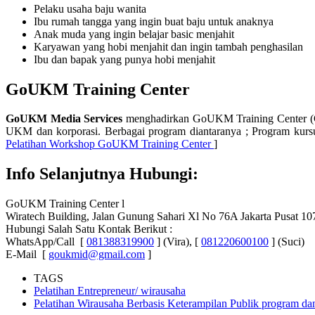
Pelaku usaha baju wanita
Ibu rumah tangga yang ingin buat baju untuk anaknya
Anak muda yang ingin belajar basic menjahit
Karyawan yang hobi menjahit dan ingin tambah penghasilan
Ibu dan bapak yang punya hobi menjahit
GoUKM Training Center
GoUKM Media Services
menghadirkan GoUKM Training Center (GT
UKM dan korporasi. Berbagai program diantaranya ; Program kurs
Pelatihan Workshop GoUKM Training Center
]
Info Selanjutnya Hubungi:
GoUKM Training Center l
Wiratech Building, Jalan Gunung Sahari Xl No 76A Jakarta Pusat 10
Hubungi Salah Satu Kontak Berikut :
WhatsApp/Call [
081388319900
] (Vira), [
081220600100
] (Suci)
E-Mail [
goukmid@gmail.com
]
TAGS
Pelatihan Entrepreneur/ wirausaha
Pelatihan Wirausaha Berbasis Keterampilan Publik program d