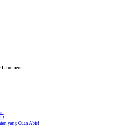
e I comment.
il
li!
nian yang Cuan Abis!