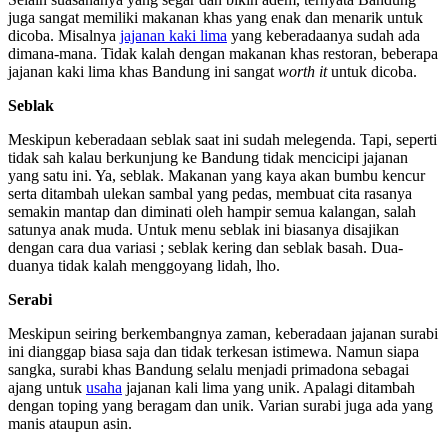
juga sangat memiliki makanan khas yang enak dan menarik untuk
dicoba. Misalnya
jajanan kaki lima
yang keberadaanya sudah ada
dimana-mana. Tidak kalah dengan makanan khas restoran, beberapa
jajanan kaki lima khas Bandung ini sangat
worth it
untuk dicoba.
Seblak
Meskipun keberadaan seblak saat ini sudah melegenda. Tapi, seperti
tidak sah kalau berkunjung ke Bandung tidak mencicipi jajanan
yang satu ini. Ya, seblak. Makanan yang kaya akan bumbu kencur
serta ditambah ulekan sambal yang pedas, membuat cita rasanya
semakin mantap dan diminati oleh hampir semua kalangan, salah
satunya anak muda. Untuk menu seblak ini biasanya disajikan
dengan cara dua variasi ; seblak kering dan seblak basah. Dua-
duanya tidak kalah menggoyang lidah, lho.
Serabi
Meskipun seiring berkembangnya zaman, keberadaan jajanan surabi
ini dianggap biasa saja dan tidak terkesan istimewa. Namun siapa
sangka, surabi khas Bandung selalu menjadi primadona sebagai
ajang untuk
usaha
jajanan kali lima yang unik. Apalagi ditambah
dengan toping yang beragam dan unik. Varian surabi juga ada yang
manis ataupun asin.