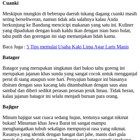
Cuanki
Meskipun mungkin di beberapa daerah tukang dagang cuanki masih
sering berseliweran, namun tidak ada salahnya kalau Anda
berkunjung ke Bandung mencicipi makanan yang satu ini. Kuliner
yang dipadukan dengan kuah kaldu ikan dengan isian baso bulat,
tahu putih dan gorengan ini siap memanjakan lidah kamu.
Baca Juga :
5 Tips memulai Usaha Kaki Lima Agar Laris Manis
Batagor
Batagor yang merupakan singkatan dari bakso tahu goreng ini
merupakan jajanan khas sunda yang sangat cocok untuk mengganjal
perut di siang ataupun sore hari. Penyajian batagor ini biasanya
disiram dengan saus kacang lalu ditambahkan dengan saus atau
sambal dan diberi sedikit perasan perasan jeruk limau. Tidak heran,
kalau jajanan batagor ini selalu menjadi buruan para orang.
Bajigur
Minum bajigur saat cuaca sedang hujan, tentunya sangat nikmat
bukan! Minuman khas Jawa Barat ini sangat mampu
menghangatkan tubuh sekaligus mempunyai rasa yang nikmat.
Rasanya yang identik dengan hangat dari jahe, manis dari gula
merah dan gurih dari santan. Beberapa makanan seperti singkong,