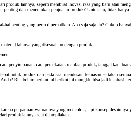
ari produk lainnya, seperti membuat inovasi rasa yang baru atau me
t penting dan menentukan penjualan produk? Untuk itu, tidak hanya p
-hal penting yang perlu diperhatikan. Apa saja saja itu? Cukup banyak
au material lainnya yang disesuaikan dengan produk.
sement
, cara penyimpanan, cara pemakaian, manfaat produk, tanggal kadaluarsa,
 tepat untuk produk dan pada saat mendesain kemasan sertakan semua
nda? Bila belum berikut ini berikut ini mungkin bisa jadi inspirasi k
an karena perpaduan warnannya yang mencolok, tapi konsep desainnya 
ari produk lainnya saat ditampilakan.