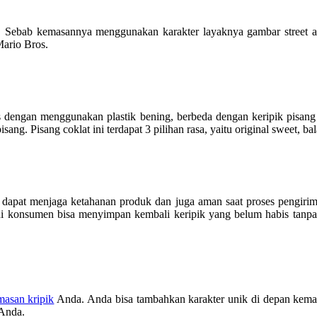
 Sebab kemasannya menggunakan karakter layaknya gambar street a
Mario Bros.
mas dengan menggunakan plastik bening, berbeda dengan keripik pisa
ang. Pisang coklat ini terdapat 3 pilihan rasa, yaitu original sweet, ba
dapat menjaga ketahanan produk dan juga aman saat proses pengirim
i konsumen bisa menyimpan kembali keripik yang belum habis tanp
masan kripik
Anda. Anda bisa tambahkan karakter unik di depan kemas
 Anda.