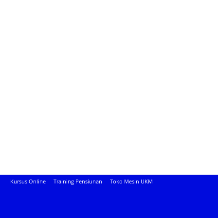
Kursus Online
Training Pensiunan
Toko Mesin UKM