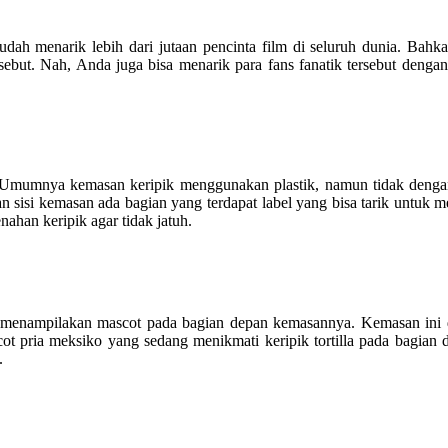
sudah menarik lebih dari jutaan pencinta film di seluruh dunia. Bahk
rsebut. Nah, Anda juga bisa menarik para fans fanatik tersebut deng
k. Umumnya kemasan keripik menggunakan plastik, namun tidak dengan
 sisi kemasan ada bagian yang terdapat label yang bisa tarik untuk m
ahan keripik agar tidak jatuh.
ga menampilakan mascot pada bagian depan kemasannya. Kemasan ini di
t pria meksiko yang sedang menikmati keripik tortilla pada bagian 
.