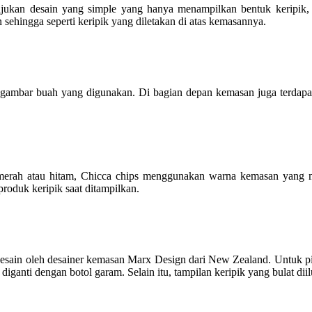
ukan desain yang simple yang hanya menampilkan bentuk keripik, n
 sehingga seperti keripik yang diletakan di atas kemasannya.
ambar buah yang digunakan. Di bagian depan kemasan juga terdapat i
rah atau hitam, Chicca chips menggunakan warna kemasan yang mere
oduk keripik saat ditampilkan.
desain oleh desainer kemasan Marx Design dari New Zealand. Untuk pi
iganti dengan botol garam. Selain itu, tampilan keripik yang bulat diil