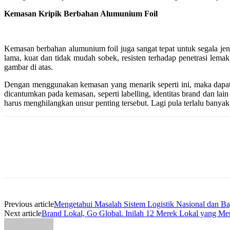
Kemasan Kripik Berbahan Alumunium Foil
Kemasan berbahan alumunium foil juga sangat tepat untuk segala jeni
lama, kuat dan tidak mudah sobek, resisten terhadap penetrasi lem
gambar di atas.
Dengan menggunakan kemasan yang menarik seperti ini, maka dapat
dicantumkan pada kemasan, seperti labelling, identitas brand dan l
harus menghilangkan unsur penting tersebut. Lagi pula terlalu banyak
Previous article
Mengetahui Masalah Sistem Logistik Nasional dan 
Next article
Brand Lokal, Go Global. Inilah 12 Merek Lokal yang Me