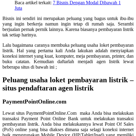
Baca artikel terkait:
7 Bisnis Dengan Modal Dibawah 1
Juta
Bisnis ini sendiri ini merupakan peluang yang bagus untuk ibu-ibu
yang ingin berkerja namun ingin tetap di rumah saja. Serambi
berjualan pernak pernik lainnya. Karena biasanya pembayaran listrik
tak setiap harinya.
Lalu bagaimana caranya membuka peluang usaha loket pembayaran
listrik. Hal yang pertama kali Anda lakukan adalah menyiapkan
koneksi internet yang kuat, komputer, meja pembayaran, printer, dan
buku catatan. Kemudian daftarlah menjadi agen listrik lewat
beberapa situs di bawah ini ;
Peluang usaha loket pembayaran listrik –
situs pendaftaran agen listrik
PaymentPointOnline.com
Lewat situs PaymentPointOnline.Com maka Anda bisa melakukan
transaksi Payment Point Online Bank untuk melakukan transaksi
pembayaran listrik. Anda bisa melakukannya lewat Point Of Sales
(PoS) online yang bisa diakses dimana saja selagi koneksi internet
baik menggunakan Mobile Device (HP/Tablet/Ipad) yang memiliki