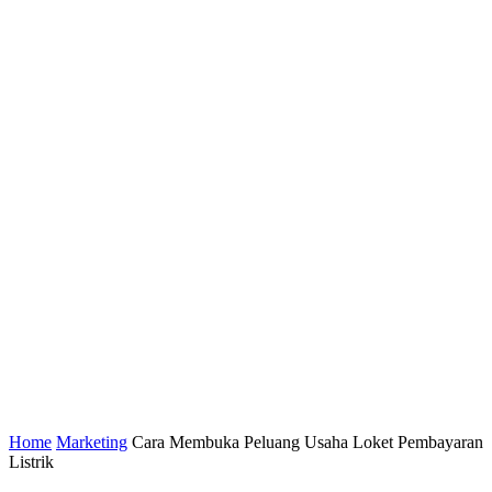
Home
Marketing
Cara Membuka Peluang Usaha Loket Pembayaran
Listrik