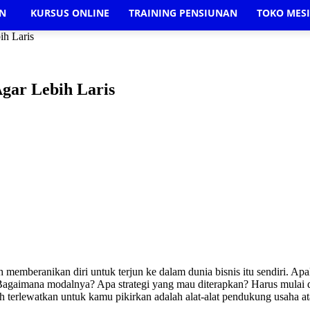
AN
KURSUS ONLINE
TRAINING PENSIUNAN
TOKO MES
ih Laris
Agar Lebih Laris
 memberanikan diri untuk terjun ke dalam dunia bisnis itu sendiri. Ap
agaimana modalnya? Apa strategi yang mau diterapkan? Harus mulai da
eh terlewatkan untuk kamu pikirkan adalah alat-alat pendukung usaha a