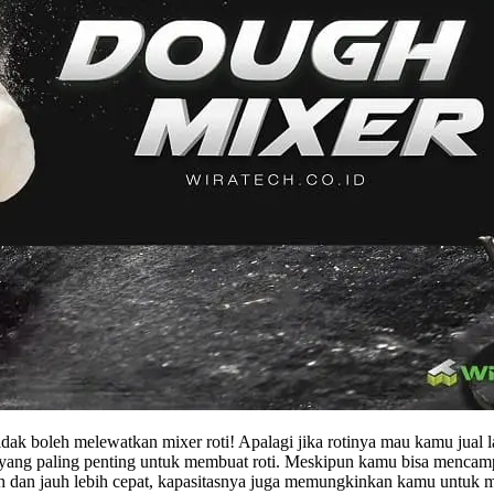
idak boleh melewatkan mixer roti! Apalagi jika rotinya mau kamu jua
si” yang paling penting untuk membuat roti. Meskipun kamu bisa menca
ah dan jauh lebih cepat, kapasitasnya juga memungkinkan kamu untuk 