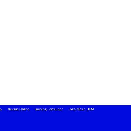
an
Kursus Online
Training Pensiunan
Toko Mesin UKM