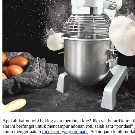
Apakah kamu hobi baking atau membuat kue? Jika ya, berarti kamu t
alat ini berfungsi untuk mencampur adonan roti, salah satu “ponda
kamu menggunakan
mixer roti yang otomatis
. Selain jauh lebih mud