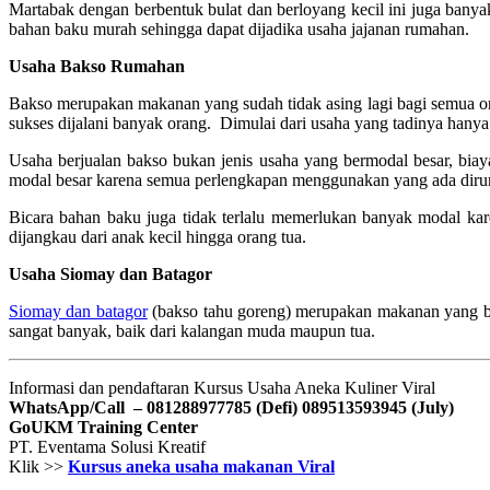
Martabak dengan berbentuk bulat dan berloyang kecil ini juga bany
bahan baku murah sehingga dapat dijadika usaha jajanan rumahan.
Usaha Bakso Rumahan
Bakso merupakan makanan yang sudah tidak asing lagi bagi semua or
sukses dijalani banyak orang. Dimulai dari usaha yang tadinya hanya 
Usaha berjualan bakso bukan jenis usaha yang bermodal besar, bia
modal besar karena semua perlengkapan menggunakan yang ada dir
Bicara bahan baku juga tidak terlalu memerlukan banyak modal ka
dijangkau dari anak kecil hingga orang tua.
Usaha Siomay dan Batagor
Siomay dan batagor
(bakso tahu goreng) merupakan makanan yang bera
sangat banyak, baik dari kalangan muda maupun tua.
Informasi dan pendaftaran Kursus Usaha Aneka Kuliner Viral
WhatsApp/Call – 081288977785 (Defi)
089513593945 (July)
GoUKM Training Center
PT. Eventama Solusi Kreatif
Klik >>
Kursus aneka usaha makanan Viral