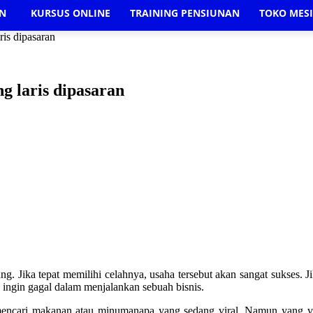
AN
KURSUS ONLINE
TRAINING PENSIUNAN
TOKO MES
is dipasaran
g laris dipasaran
g. Jika tepat memilihi celahnya, usaha tersebut akan sangat sukses. J
k ingin gagal dalam menjalankan sebuah bisnis.
 mencari makanan atau minumanapa yang sedang viral. Namun yang vira