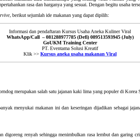
mempertahankan rasa dan harganya yang sesuai. Dengan begitu usaha ters
rvive
, berikut sejumlah ide makanan yang dapat dipilih:
Informasi dan pendaftaran Kursus Usaha Aneka Kuliner Viral
WhatsApp/Call – 081288977785 (Defi)
089513593945 (July)
GoUKM Training Center
PT. Eventama Solusi Kreatif
Klik >>
Kursus aneka usaha makanan Viral
orndog merupakan salah satu jajanan kaki lima yang populer di Korea Se
anyak menyukai makanan ini dan keseringan dijadikan sebagai jaja
n digoreng renyah sehingga menimbulkan rasa lembut dan garing crisp