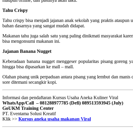
maupun offline, dan pastinya akan laku.
Tahu Crispy
Tahu crispy bisa menjadi jajanan anak sekolah yang praktis ataupun
bahan dasarnya yang sangat mudah didapat.
Makanan tahu juga salah satu yang paling dinikmati masyarakat karen
bisa mengonsumi makanan ini.
Jajanan Banana Nugget
Keberadaan banana nugget menggeser popularitas pisang goreng ya
hingga bisa dipasarkan ke mall – mall.
Olahan pisang unik perpaduan antara pisang yang lembut dan manis di
sore ditemani secangkir kopi.
Informasi dan pendaftaran Kursus Usaha Aneka Kuliner Viral
WhatsApp/Call – 081288977785 (Defi)
089513593945 (July)
GoUKM Training Center
PT. Eventama Solusi Kreatif
Klik >>
Kursus aneka usaha makanan Viral