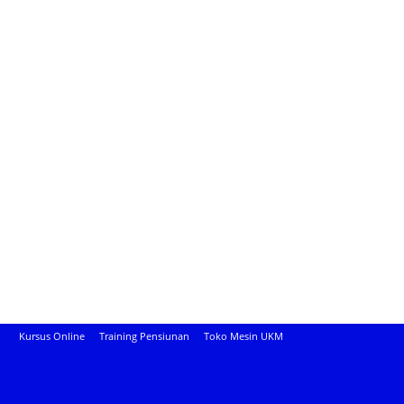
Kursus Online
Training Pensiunan
Toko Mesin UKM