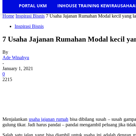
PORTAL UKM
INHOUSE TRAINING KEWIRAUSAHA
Home
Inspirasi Bisnis
7 Usaha Jajanan Rumahan Modal kecil yang lar
Inspirasi Bisnis
7 Usaha Jajanan Rumahan Modal kecil yan
By
Ade Winahyu
-
January 1, 2021
0
2215
Menjalankan
usaha jajanan rumah
bisa dibilang susah – susah gampan
gulung tikar. Jadi harus pandai – pandai mengambil peluang jika tida
Salah satu jalan yang bisa diambil untuk usaha ini adalah dengan