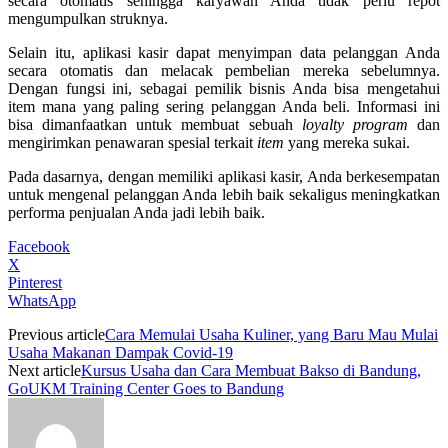
secara otomatis sehingga karyawan Anda tidak perlu repot
mengumpulkan struknya.
Selain itu, aplikasi kasir dapat menyimpan data pelanggan Anda
secara otomatis dan melacak pembelian mereka sebelumnya.
Dengan fungsi ini, sebagai pemilik bisnis Anda bisa mengetahui
item mana yang paling sering pelanggan Anda beli. Informasi ini
bisa dimanfaatkan untuk membuat sebuah
loyalty program
dan
mengirimkan penawaran spesial terkait
item
yang mereka sukai.
Pada dasarnya, dengan memiliki aplikasi kasir, Anda berkesempatan
untuk mengenal pelanggan Anda lebih baik sekaligus meningkatkan
performa penjualan Anda jadi lebih baik.
Facebook
X
Pinterest
WhatsApp
Previous article
Cara Memulai Usaha Kuliner, yang Baru Mau Mulai
Usaha Makanan Dampak Covid-19
Next article
Kursus Usaha dan Cara Membuat Bakso di Bandung,
GoUKM Training Center Goes to Bandung