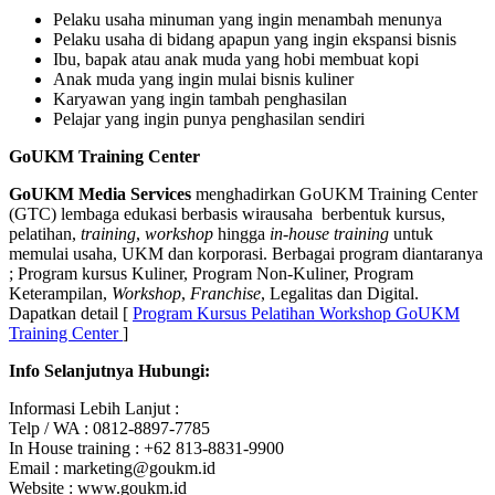
Pelaku usaha minuman yang ingin menambah menunya
Pelaku usaha di bidang apapun yang ingin ekspansi bisnis
Ibu, bapak atau anak muda yang hobi membuat kopi
Anak muda yang ingin mulai bisnis kuliner
Karyawan yang ingin tambah penghasilan
Pelajar yang ingin punya penghasilan sendiri
GoUKM Training Center
GoUKM Media Services
menghadirkan GoUKM Training Center
(GTC) lembaga edukasi berbasis wirausaha berbentuk kursus,
pelatihan,
training
,
workshop
hingga
in-house training
untuk
memulai usaha, UKM dan korporasi. Berbagai program diantaranya
; Program kursus Kuliner, Program Non-Kuliner, Program
Keterampilan,
Workshop
,
Franchise
, Legalitas dan Digital.
Dapatkan detail [
Program Kursus Pelatihan Workshop GoUKM
Training Center
]
Info Selanjutnya Hubungi:
Informasi Lebih Lanjut :
Telp / WA : 0812-8897-7785
In House training : +62 813-8831-9900
Email : marketing@goukm.id
Website : www.goukm.id