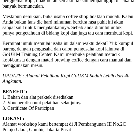
penggemar kopi, tidak heran semakin ke sini tempat ngopi di Jakarta
banyak bermunculan.
Meskipun demikian, buka usaha coffee shop tidaklah mudah. Kalau
Anda bukan fans die hard minuman bercitra rasa pahit ini akan
sangat sulit untuk menjalankannya. Sebab anda dituntut untuk
punya pengetahuan di bidang kopi dan juga tau cara membuat kopi.
Berminat untuk memulai usaha ini dalam waktu dekat? Yuk kumpul
bareng dengan pengusaha dan calon pengusaha kopi lainnya di
GoUKM Training Center. Kami membuka pelatihan meracik
kopi/barista dengan materi brewing coffee dengan cara manual dan
menggunakan mesin.
UPDATE : Alumni Pelatihan Kopi GoUKM Sudah Lebih dari 40
Angkatan.
BENEFIT :
1. Bahan dan alat praktek disediakan
2. Voucher discount pelatihan selanjutnya
3. Certificate Of Participan
LOKASI :
Alamat workshop kami bertempat di Jl Pembangunan III No.2C
Petojo Utara, Gambir, Jakarta Pusat