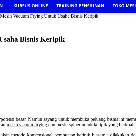
AN
KURSUS ONLINE
TRAINING PENSIUNAN
TOKO MES
Mesin Vacuum Frying Untuk Usaha Bisnis Keripik
saha Bisnis Keripik
rpotensi besar. Namun sayang untuk membuka peluang bisnis ini meman
hkan
mesin vacuum frying
dan mesin spiner untuk keripik yang berkualit
gunakan metode konvensional pembuatan keripik biasanya dilakukan d