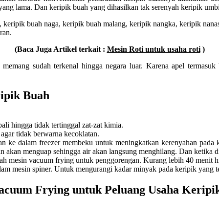
ng lama. Dan keripik buah yang dihasilkan tak serenyah keripik umbi
g, keripik buah naga, keripik buah malang, keripik nangka, keripik nan
ran.
(Baca Juga Artikel terkait :
Mesin Roti untuk usaha roti
)
 memang sudah terkenal hingga negara luar. Karena apel termasuk 
ipik Buah
li hingga tidak tertinggal zat-zat kimia.
agar tidak berwarna kecoklatan.
n ke dalam freezer membeku untuk meningkatkan kerenyahan pada ke
an akan menguap sehingga air akan langsung menghilang. Dan ketika 
h mesin vacuum frying untuk penggorengan. Kurang lebih 40 menit hi
alam mesin spiner. Untuk mengurangi kadar minyak pada keripik yang t
acuum Frying untuk Peluang Usaha Keripi