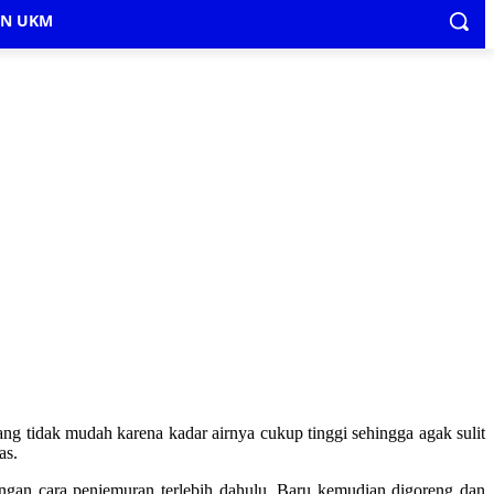
IN UKM
g tidak mudah karena kadar airnya cukup tinggi sehingga agak sulit
as.
engan cara penjemuran terlebih dahulu. Baru kemudian digoreng dan