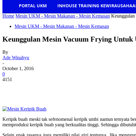
PORTAL UKM
INHOUSE TRAINING KEWIRAUSAHA
Home
Mesin UKM - Mesin Makanan - Mesin Kemasan
Keunggulan 
Mesin UKM - Mesin Makanan - Mesin Kemasan
Keunggulan Mesin Vacuum Frying Untuk U
By
Ade Winahyu
-
October 1, 2016
0
4151
Keripik buah meski tak sefenomenal keripik umbi namun ternyata be
memproduksi keripik buah yang berkualitas tinggi. Sehingga dibutu
Selain enak rasanya juga memiliki nilai gizi tentunya. Jika meng