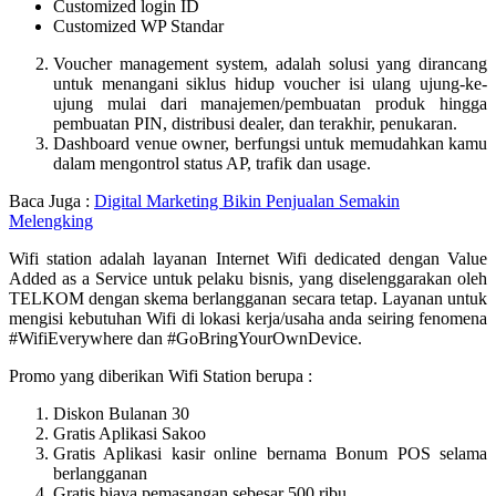
Customized login ID
Customized WP Standar
Voucher management system, adalah solusi yang dirancang
untuk menangani siklus hidup voucher isi ulang ujung-ke-
ujung mulai dari manajemen/pembuatan produk hingga
pembuatan PIN, distribusi dealer, dan terakhir, penukaran.
Dashboard venue owner, berfungsi untuk memudahkan kamu
dalam mengontrol status AP, trafik dan usage.
Baca Juga :
Digital Marketing Bikin Penjualan Semakin
Melengking
Wifi station adalah layanan Internet Wifi dedicated dengan Value
Added as a Service untuk pelaku bisnis, yang diselenggarakan oleh
TELKOM dengan skema berlangganan secara tetap. Layanan untuk
mengisi kebutuhan Wifi di lokasi kerja/usaha anda seiring fenomena
#WifiEverywhere dan #GoBringYourOwnDevice.
Promo yang diberikan Wifi Station berupa :
Diskon Bulanan 30
Gratis Aplikasi Sakoo
Gratis Aplikasi kasir online bernama Bonum POS selama
berlangganan
Gratis biaya pemasangan sebesar 500 ribu