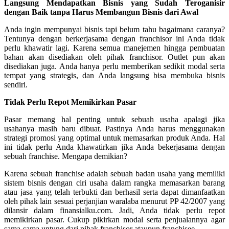
Langsung Mendapatkan Bisnis yang Sudah Teroganisir
dengan Baik tanpa Harus Membangun Bisnis dari Awal
Anda ingin mempunyai bisnis tapi belum tahu bagaimana caranya?
Tentunya dengan berkerjasama dengan franchisor ini Anda tidak
perlu khawatir lagi. Karena semua manejemen hingga pembuatan
bahan akan disediakan oleh pihak franchisor. Outlet pun akan
disediakan juga. Anda hanya perlu memberikan sedikit modal serta
tempat yang strategis, dan Anda langsung bisa membuka bisnis
sendiri.
Tidak Perlu Repot Memikirkan Pasar
Pasar memang hal penting untuk sebuah usaha apalagi jika
usahanya masih baru dibuat. Pastinya Anda harus menggunakan
strategi promosi yang optimal untuk memasarkan produk Anda. Hal
ini tidak perlu Anda khawatirkan jika Anda bekerjasama dengan
sebuah franchise. Mengapa demikian?
Karena sebuah franchise adalah sebuah badan usaha yang memiliki
sistem bisnis dengan ciri usaha dalam rangka memasarkan barang
atau jasa yang telah terbukti dan berhasil serta dapat dimanfaatkan
oleh pihak lain sesuai perjanjian waralaba menurut PP 42/2007 yang
dilansir dalam finansialku.com. Jadi, Anda tidak perlu repot
memikirkan pasar. Cukup pikirkan modal serta penjualannya agar
sama-sama untung dari pihak franchisor ataupun franchisee.