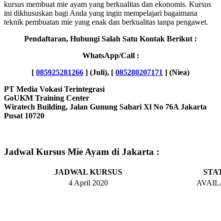
kursus membuat mie ayam yang berkualitas dan ekonomis. Kursus
ini dikhususkan bagi Anda yang ingin mempelajari bagaimana
teknik pembuatan mie yang enak dan berkualitas tanpa pengawet.
Pendaftaran, Hubungi Salah Satu Kontak Berikut :
WhatsApp/Call :
[
085925281266
] (Juli),
[
085280207171
] (Niea)
PT Media Vokasi Terintegrasi
GoUKM Training Center
Wiratech Building,
Jalan Gunung Sahari Xl No 76A Jakarta
Pusat 10720
Jadwal Kursus Mie Ayam di Jakarta :
JADWAL KURSUS
STA
4 April 2020
AVAIL