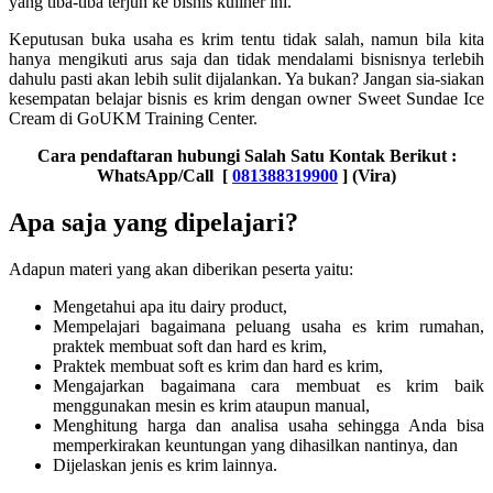
yang tiba-tiba terjun ke bisnis kuliner ini.
Keputusan buka usaha es krim tentu tidak salah, namun bila kita
hanya mengikuti arus saja dan tidak mendalami bisnisnya terlebih
dahulu pasti akan lebih sulit dijalankan. Ya bukan? Jangan sia-siakan
kesempatan belajar bisnis es krim dengan owner Sweet Sundae Ice
Cream di GoUKM Training Center.
Cara pendaftaran hubungi Salah Satu Kontak Berikut :
WhatsApp/Call [
081388319900
] (Vira)
Apa saja yang dipelajari?
Adapun materi yang akan diberikan peserta yaitu:
Mengetahui apa itu dairy product,
Mempelajari bagaimana peluang usaha es krim rumahan,
praktek membuat soft dan hard es krim,
Praktek membuat soft es krim dan hard es krim,
Mengajarkan bagaimana cara membuat es krim baik
menggunakan mesin es krim ataupun manual,
Menghitung harga dan analisa usaha sehingga Anda bisa
memperkirakan keuntungan yang dihasilkan nantinya, dan
Dijelaskan jenis es krim lainnya.