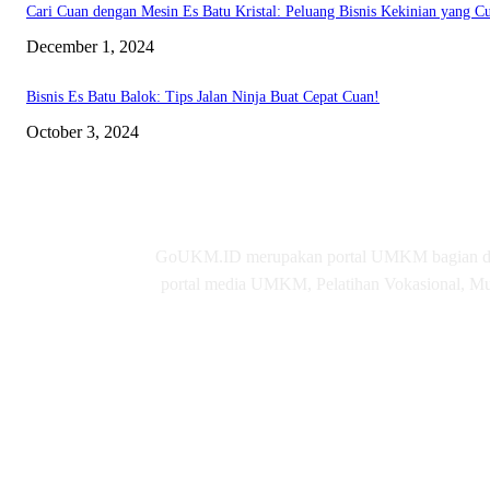
Cari Cuan dengan Mesin Es Batu Kristal: Peluang Bisnis Kekinian yang C
December 1, 2024
Bisnis Es Batu Balok: Tips Jalan Ninja Buat Cepat Cuan!
October 3, 2024
GoUKM.ID merupakan portal UMKM bagian dari
portal media UMKM, Pelatihan Vokasional, Mul