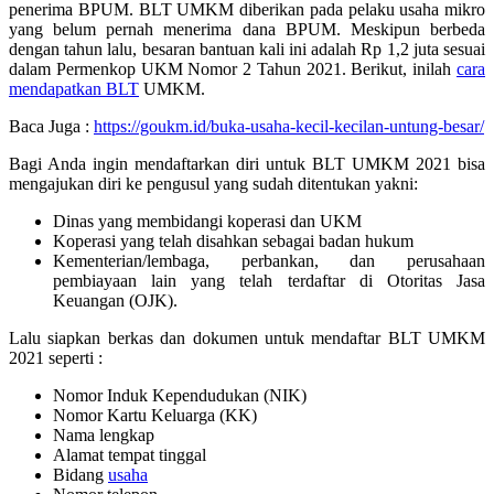
penerima BPUM. BLT UMKM diberikan pada pelaku usaha mikro
yang belum pernah menerima dana BPUM. Meskipun berbeda
dengan tahun lalu, besaran bantuan kali ini adalah Rp 1,2 juta sesuai
dalam Permenkop UKM Nomor 2 Tahun 2021. Berikut, inilah
cara
mendapatkan BLT
UMKM.
Baca Juga :
https://goukm.id/buka-usaha-kecil-kecilan-untung-besar/
Bagi Anda ingin mendaftarkan diri untuk BLT UMKM 2021 bisa
mengajukan diri ke pengusul yang sudah ditentukan yakni:
Dinas yang membidangi koperasi dan UKM
Koperasi yang telah disahkan sebagai badan hukum
Kementerian/lembaga, perbankan, dan perusahaan
pembiayaan lain yang telah terdaftar di Otoritas Jasa
Keuangan (OJK).
Lalu siapkan berkas dan dokumen untuk mendaftar BLT UMKM
2021 seperti :
Nomor Induk Kependudukan (NIK)
Nomor Kartu Keluarga (KK)
Nama lengkap
Alamat tempat tinggal
Bidang
usaha